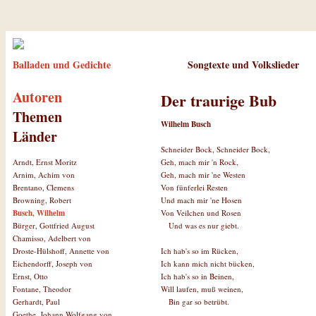
Balladen und Gedichte
Songtexte und Volkslieder
Autoren
Der traurige Bub
Themen
Wilhelm Busch
Länder
Schneider Bock, Schneider Bock,
Geh, mach mir 'n Rock,
Arndt, Ernst Moritz
Geh, mach mir 'ne Westen
Arnim, Achim von
Von fünferlei Resten
Brentano, Clemens
Und mach mir 'ne Hosen
Browning, Robert
Von Veilchen und Rosen
Busch, Wilhelm
Und was es nur giebt.
Bürger, Gottfried August
Chamisso, Adelbert von
Ich hab's so im Rücken,
Droste-Hülshoff, Annette von
Ich kann mich nicht bücken,
Eichendorff, Joseph von
Ich hab's so in Beinen,
Ernst, Otto
Will laufen, muß weinen,
Fontane, Theodor
Bin gar so betrübt.
Gerhardt, Paul
Goethe, Johann Wolfgang von