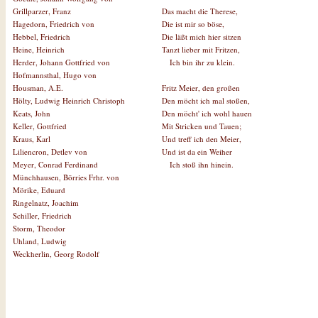
Das macht die Therese,
Grillparzer, Franz
Die ist mir so böse,
Hagedorn, Friedrich von
Die läßt mich hier sitzen
Hebbel, Friedrich
Tanzt lieber mit Fritzen,
Heine, Heinrich
Ich bin ihr zu klein.
Herder, Johann Gottfried von
Hofmannsthal, Hugo von
Fritz Meier, den großen
Housman, A.E.
Den möcht ich mal stoßen,
Hölty, Ludwig Heinrich Christoph
Den möcht' ich wohl hauen
Keats, John
Mit Stricken und Tauen;
Keller, Gottfried
Und treff ich den Meier,
Kraus, Karl
Und ist da ein Weiher
Liliencron, Detlev von
Ich stoß ihn hinein.
Meyer, Conrad Ferdinand
Münchhausen, Börries Frhr. von
Mörike, Eduard
Ringelnatz, Joachim
Schiller, Friedrich
Storm, Theodor
Uhland, Ludwig
Weckherlin, Georg Rodolf