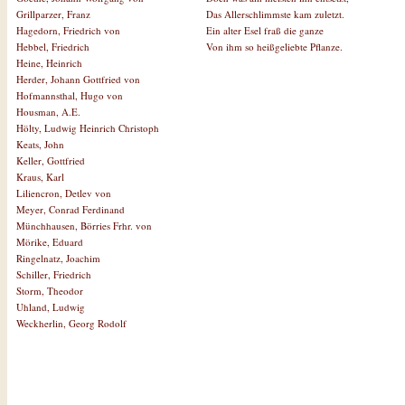
Das Allerschlimmste kam zuletzt.
Grillparzer, Franz
Ein alter Esel fraß die ganze
Hagedorn, Friedrich von
Von ihm so heißgeliebte Pflanze.
Hebbel, Friedrich
Heine, Heinrich
Herder, Johann Gottfried von
Hofmannsthal, Hugo von
Housman, A.E.
Hölty, Ludwig Heinrich Christoph
Keats, John
Keller, Gottfried
Kraus, Karl
Liliencron, Detlev von
Meyer, Conrad Ferdinand
Münchhausen, Börries Frhr. von
Mörike, Eduard
Ringelnatz, Joachim
Schiller, Friedrich
Storm, Theodor
Uhland, Ludwig
Weckherlin, Georg Rodolf