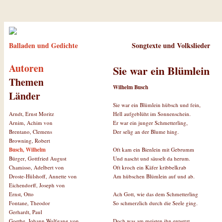
Balladen und Gedichte
Songtexte und Volkslieder
Autoren
Sie war ein Blümlein
Themen
Wilhelm Busch
Länder
Sie war ein Blümlein hübsch und fein,
Hell aufgeblüht im Sonnenschein.
Arndt, Ernst Moritz
Er war ein junger Schmetterling,
Arnim, Achim von
Der selig an der Blume hing.
Brentano, Clemens
Browning, Robert
Oft kam ein Bienlein mit Gebrumm
Busch, Wilhelm
Und nascht und säuselt da herum.
Bürger, Gottfried August
Oft kroch ein Käfer kribbelkrab
Chamisso, Adelbert von
Am hübschen Blümlein auf und ab.
Droste-Hülshoff, Annette von
Eichendorff, Joseph von
Ach Gott, wie das dem Schmetterling
Ernst, Otto
So schmerzlich durch die Seele ging.
Fontane, Theodor
Gerhardt, Paul
Doch was am meisten ihn entsetzt,
Goethe, Johann Wolfgang von