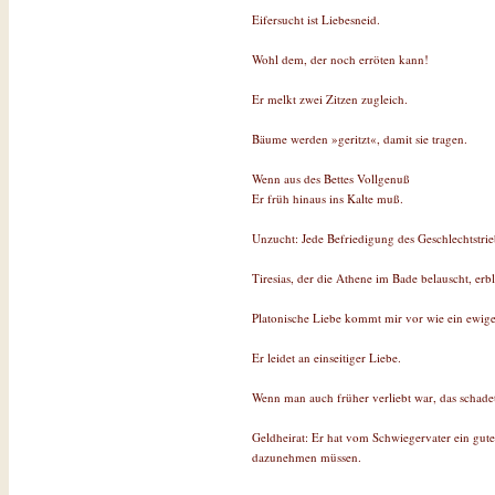
Eifersucht ist Liebesneid.
Wohl dem, der noch erröten kann!
Er melkt zwei Zitzen zugleich.
Bäume werden »geritzt«, damit sie tragen.
Wenn aus des Bettes Vollgenuß
Er früh hinaus ins Kalte muß.
Unzucht: Jede Befriedigung des Geschlechtstrie
Tiresias, der die Athene im Bade belauscht, erb
Platonische Liebe kommt mir vor wie ein ewig
Er leidet an einseitiger Liebe.
Wenn man auch früher verliebt war, das schade
Geldheirat: Er hat vom Schwiegervater ein gutes
dazunehmen müssen.