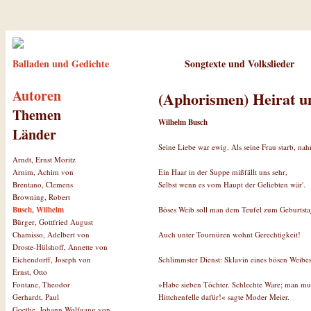
Balladen und Gedichte
Songtexte und Volkslieder
Autoren
(Aphorismen) Heirat u
Themen
Wilhelm Busch
Länder
Seine Liebe war ewig. Als seine Frau starb, nah
Arndt, Ernst Moritz
Ein Haar in der Suppe mißfällt uns sehr,
Arnim, Achim von
Selbst wenn es vom Haupt der Geliebten wär'.
Brentano, Clemens
Browning, Robert
Böses Weib soll man dem Teufel zum Geburtsta
Busch, Wilhelm
Bürger, Gottfried August
Auch unter Tournüren wohnt Gerechtigkeit!
Chamisso, Adelbert von
Droste-Hülshoff, Annette von
Schlimmster Dienst: Sklavin eines bösen Weibes
Eichendorff, Joseph von
Ernst, Otto
»Habe sieben Töchter. Schlechte Ware; man muß, 
Fontane, Theodor
Hittchenfelle dafür!« sagte Moder Meier.
Gerhardt, Paul
Goethe, Johann Wolfgang von