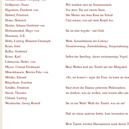
Wie traulich sitzt im Sonnenschein,
Grillparzer, Franz
Vor ihrer Tür auf einem Stein,
Hagedorn, Friedrich von
Die Mutter mit dem Kind im Schoß
Hebbel, Friedrich
Und schaut, was auf dem Kopfe los.
Heine, Heinrich
Herder, Johann Gottfried von
Sie ist sehr begabt - mit Geld.
Hofmannsthal, Hugo von
Housman, A.E.
Weib, Schatzhüterin des Lebens:
Hölty, Ludwig Heinrich Christoph
Verantwortung, Zurückhaltung, Sorgenahnung
Keats, John
Keller, Gottfried
Selbst der Sperling, dieser nichtsnutzige Vogel, 
Kraus, Karl
Liliencron, Detlev von
Böse Weiber holt der Teufel auf der Mistgabel.
Meyer, Conrad Ferdinand
Münchhausen, Börries Frhr. von
»So, nu kratze!« sagte die Frau, da hatte sie 
Mörike, Eduard
Ringelnatz, Joachim
Sind doch die Damen geborene Philosophen;
Schiller, Friedrich
sie denken, was sie wollen, und wissen alles am
Storm, Theodor
Uhland, Ludwig
Sie ist ein Weib! Weiß der Teufel, was sie tut!
Weckherlin, Georg Rodolf
Daß sie einen anderen liebte, kam besonders in 
Böse Tanten werden Hausspinnen nach ihrem T