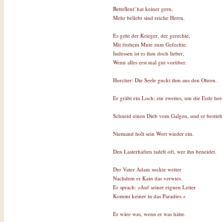
Bettelleut' hat keiner gern,
Mehr beliebt sind reiche Herrn.
Es geht der Krieger, der gerechte,
Mit frohem Mute zum Gefechte.
Indessen ist es ihm doch lieber,
Wenn alles erst mal gut vorüber.
Horcher: Die Seele guckt ihm aus den Ohren.
Er gräbt ein Loch; ein zweites, um die Erde h
Schneid einen Dieb vom Galgen, und er bestiehl
Niemand holt sein Wort wieder ein.
Den Lasterhaften tadelt oft, wer ihn beneidet.
Der Vater Adam sockte weiter
Nachdem er Kain das verwies.
Er sprach: »Auf seiner eignen Leiter
Kommt keiner in das Paradies.«
Er wäre was, wenn er was hätte.