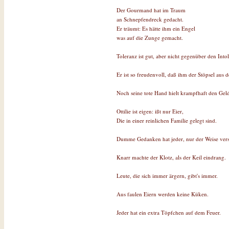
Der Gourmand hat im Traum
an Schnepfendreck gedacht.
Er träumt: Es hätte ihm ein Engel
was auf die Zunge gemacht.
Toleranz ist gut, aber nicht gegenüber den Into
Er ist so freudenvoll, daß ihm der Stöpsel aus de
Noch seine tote Hand hielt krampfhaft den Geld
Ottilie ist eigen: ißt nur Eier,
Die in einer reinlichen Familie gelegt sind.
Dumme Gedanken hat jeder, nur der Weise vers
Knarr machte der Klotz, als der Keil eindrang.
Leute, die sich immer ärgern, gibt's immer.
Aus faulen Eiern werden keine Küken.
Jeder hat ein extra Töpfchen auf dem Feuer.