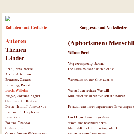
Balladen und Gedichte
Songtexte und Volkslieder
Autoren
(Aphorismen) Menschl
Themen
Wilhelm Busch
Länder
Vergebens predigt Salomo.
Die Leute machen's doch nicht so.
Arndt, Ernst Moritz
Arnim, Achim von
Wer mal so ist, der bleibt auch so.
Brentano, Clemens
Browning, Robert
Wer auf den rechten Weg will,
Busch, Wilhelm
Muß durchaus durch sich selbst hindurch.
Bürger, Gottfried August
Chamisso, Adelbert von
Fortwährend hinter angenehmen Erwartungen s
Droste-Hülshoff, Annette von
Eichendorff, Joseph von
Der klugen Leute Ungeschick
Ernst, Otto
stimmt uns besonders heiter.
Fontane, Theodor
Man fühlt doch für den Augenblick
Gerhardt, Paul
sich auch einmal gescheiter.
Goethe, Johann Wolfgang von