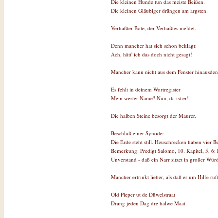
Die kleinen Hunde tun das meiste Beißen.
Die kleinen Gläubiger drängen am ärgsten.
Verhaßter Bote, der Verhaßtes meldet.
Denn mancher hat sich schon beklagt:
Ach, hätt' ich das doch nicht gesagt!
Mancher kann nicht aus dem Fenster hinausden
Es fehlt in deinem Wortregister
Mein werter Name? Nun, da ist er!
Die halben Steine besorgt der Maurer.
Beschluß einer Synode:
Die Erde steht still. Heuschrecken haben vier 
Bemerkung: Predigt Salomo, 10. Kapitel, 5, 6: 
Unverstand - daß ein Narr sitzet in großer Wür
Mancher ertrinkt lieber, als daß er um Hilfe ruft
Old Pieper ut de Düwelstraat
Drang jeden Dag dre halwe Maat.