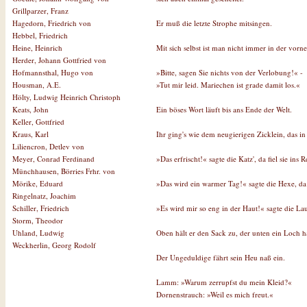
Grillparzer, Franz
Er muß die letzte Strophe mitsingen.
Hagedorn, Friedrich von
Hebbel, Friedrich
Mit sich selbst ist man nicht immer in der vorn
Heine, Heinrich
Herder, Johann Gottfried von
»Bitte, sagen Sie nichts von der Verlobung!« -
Hofmannsthal, Hugo von
»Tut mir leid. Mariechen ist grade damit los.«
Housman, A.E.
Hölty, Ludwig Heinrich Christoph
Ein böses Wort läuft bis ans Ende der Welt.
Keats, John
Keller, Gottfried
Ihr ging's wie dem neugierigen Zicklein, das i
Kraus, Karl
Liliencron, Detlev von
»Das erfrischt!« sagte die Katz', da fiel sie ins 
Meyer, Conrad Ferdinand
Münchhausen, Börries Frhr. von
»Das wird ein warmer Tag!« sagte die Hexe, da 
Mörike, Eduard
Ringelnatz, Joachim
»Es wird mir so eng in der Haut!« sagte die Lau
Schiller, Friedrich
Storm, Theodor
Oben hält er den Sack zu, der unten ein Loch h
Uhland, Ludwig
Weckherlin, Georg Rodolf
Der Ungeduldige fährt sein Heu naß ein.
Lamm: »Warum zerrupfst du mein Kleid?«
Dornenstrauch: »Weil es mich freut.«