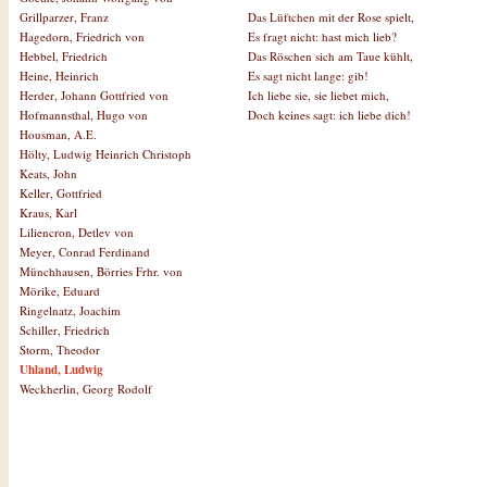
Das Lüftchen mit der Rose spielt,
Grillparzer, Franz
Es fragt nicht: hast mich lieb?
Hagedorn, Friedrich von
Das Röschen sich am Taue kühlt,
Hebbel, Friedrich
Es sagt nicht lange: gib!
Heine, Heinrich
Ich liebe sie, sie liebet mich,
Herder, Johann Gottfried von
Doch keines sagt: ich liebe dich!
Hofmannsthal, Hugo von
Housman, A.E.
Hölty, Ludwig Heinrich Christoph
Keats, John
Keller, Gottfried
Kraus, Karl
Liliencron, Detlev von
Meyer, Conrad Ferdinand
Münchhausen, Börries Frhr. von
Mörike, Eduard
Ringelnatz, Joachim
Schiller, Friedrich
Storm, Theodor
Uhland, Ludwig
Weckherlin, Georg Rodolf