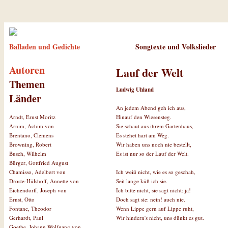
Balladen und Gedichte
Songtexte und Volkslieder
Autoren
Lauf der Welt
Themen
Ludwig Uhland
Länder
An jedem Abend geh ich aus,
Hinauf den Wiesensteg.
Arndt, Ernst Moritz
Sie schaut aus ihrem Gartenhaus,
Arnim, Achim von
Es stehet hart am Weg.
Brentano, Clemens
Wir haben uns noch nie bestellt,
Browning, Robert
Es ist nur so der Lauf der Welt.
Busch, Wilhelm
Bürger, Gottfried August
Ich weiß nicht, wie es so geschah,
Chamisso, Adelbert von
Seit lange küß ich sie.
Droste-Hülshoff, Annette von
Ich bitte nicht, sie sagt nicht: ja!
Eichendorff, Joseph von
Doch sagt sie: nein! auch nie.
Ernst, Otto
Wenn Lippe gern auf Lippe ruht,
Fontane, Theodor
Wir hindern's nicht, uns dünkt es gut.
Gerhardt, Paul
Goethe, Johann Wolfgang von