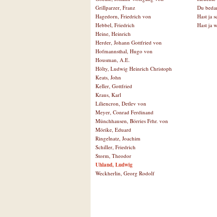
Du bedar
Grillparzer, Franz
Hast ja 
Hagedorn, Friedrich von
Hast ja w
Hebbel, Friedrich
Heine, Heinrich
Herder, Johann Gottfried von
Hofmannsthal, Hugo von
Housman, A.E.
Hölty, Ludwig Heinrich Christoph
Keats, John
Keller, Gottfried
Kraus, Karl
Liliencron, Detlev von
Meyer, Conrad Ferdinand
Münchhausen, Börries Frhr. von
Mörike, Eduard
Ringelnatz, Joachim
Schiller, Friedrich
Storm, Theodor
Uhland, Ludwig
Weckherlin, Georg Rodolf