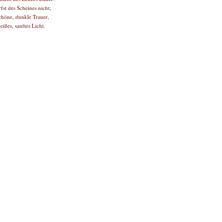
fst des Scheines nicht;
schöne, dunkle Trauer,
eißes, sanftes Licht.