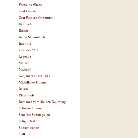
Fräuleins Wache
Graf Eberstein
Graf Richard Ohnefurcht
Heimkehr
Hirsau
In ein Stammbuch
Inschrift
Lauf der Welt
Legende
Mailied
Nachruf
Neujahrswunsch 1817
Nächtlicher Himmel
Reisen
Ritter Paris
Romanze vom kleinen Däumling
Schwere Träume
Schäfers Sonntagslied
Seliger Tod
Sonnenwende
Taillefer