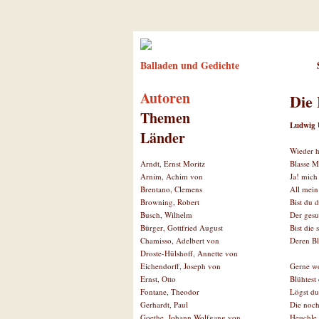
Balladen und Gedichte
Autoren
Die
Themen
Ludwig 
Länder
Wieder h
Blasse M
Arndt, Ernst Moritz
Ja! mich
Arnim, Achim von
All mein
Brentano, Clemens
Bist du 
Browning, Robert
Der ges
Busch, Wilhelm
Bist die 
Bürger, Gottfried August
Deren Bl
Chamisso, Adelbert von
Droste-Hülshoff, Annette von
Gerne wo
Eichendorff, Joseph von
Blühtest
Ernst, Otto
Lögst du
Fontane, Theodor
Die noch
Gerhardt, Paul
Heuchle 
Goethe, Johann Wolfgang von