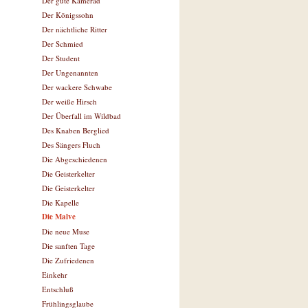
Der gute Kamerad
Der Königssohn
Der nächtliche Ritter
Der Schmied
Der Student
Der Ungenannten
Der wackere Schwabe
Der weiße Hirsch
Der Überfall im Wildbad
Des Knaben Berglied
Des Sängers Fluch
Die Abgeschiedenen
Die Geisterkelter
Die Geisterkelter
Die Kapelle
Die Malve
Die neue Muse
Die sanften Tage
Die Zufriedenen
Einkehr
Entschluß
Frühlingsglaube