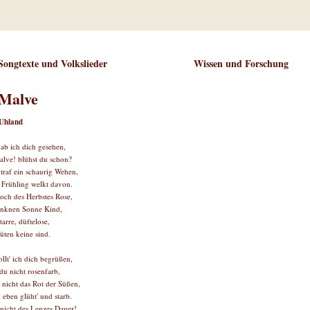
Songtexte und Volkslieder
Wissen und Forschung
 Malve
Uhland
ab ich dich gesehen,
alve! blühst du schon?
 traf ein schaurig Wehen,
 Frühling welkt davon.
doch des Herbstes Rose,
unknen Sonne Kind,
starre, düftelose,
üten keine sind.
llt' ich dich begrüßen,
 du nicht rosenfarb,
 nicht das Rot der Süßen,
 eben glüht' und starb.
nicht des Lenzes Dauer!