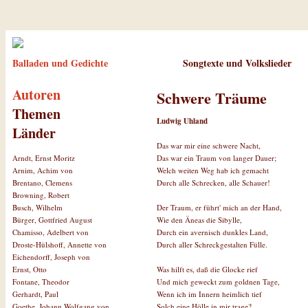
Balladen und Gedichte
Songtexte und Volkslieder
Autoren
Schwere Träume
Themen
Ludwig Uhland
Länder
Das war mir eine schwere Nacht,
Das war ein Traum von langer Dauer;
Arndt, Ernst Moritz
Welch weiten Weg hab ich gemacht
Arnim, Achim von
Durch alle Schrecken, alle Schauer!
Brentano, Clemens
Browning, Robert
Der Traum, er führt' mich an der Hand,
Busch, Wilhelm
Wie den Äneas die Sibylle,
Bürger, Gottfried August
Durch ein avernisch dunkles Land,
Chamisso, Adelbert von
Durch aller Schreckgestalten Fülle.
Droste-Hülshoff, Annette von
Eichendorff, Joseph von
Was hilft es, daß die Glocke rief
Ernst, Otto
Und mich geweckt zum goldnen Tage,
Fontane, Theodor
Wenn ich im Innern heimlich tief
Gerhardt, Paul
Solch eine Hölle in mir trage?
Goethe, Johann Wolfgang von