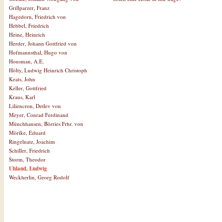
Grillparzer, Franz
Hagedorn, Friedrich von
Hebbel, Friedrich
Heine, Heinrich
Herder, Johann Gottfried von
Hofmannsthal, Hugo von
Housman, A.E.
Hölty, Ludwig Heinrich Christoph
Keats, John
Keller, Gottfried
Kraus, Karl
Liliencron, Detlev von
Meyer, Conrad Ferdinand
Münchhausen, Börries Frhr. von
Mörike, Eduard
Ringelnatz, Joachim
Schiller, Friedrich
Storm, Theodor
Uhland, Ludwig
Weckherlin, Georg Rodolf