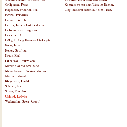
Kommst du mit dem Wein im Becher,
Grillparzer, Franz
Liegt das Brot schon auf dem Tisch.
Hagedorn, Friedrich von
Hebbel, Friedrich
Heine, Heinrich
Herder, Johann Gottfried von
Hofmannsthal, Hugo von
Housman, A.E.
Hölty, Ludwig Heinrich Christoph
Keats, John
Keller, Gottfried
Kraus, Karl
Liliencron, Detlev von
Meyer, Conrad Ferdinand
Münchhausen, Börries Frhr. von
Mörike, Eduard
Ringelnatz, Joachim
Schiller, Friedrich
Storm, Theodor
Uhland, Ludwig
Weckherlin, Georg Rodolf