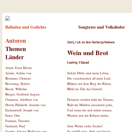
Balladen und Gedichte
Songtexte und Volkslieder
Autoren
Zurï¿½ck zu den Suchergebnissen
Themen
Wein und Brot
Länder
Ludwig Uhland
Arndt, Ernst Moritz
Solche Düfte sind mein Leben,
Arnim, Achim von
Die verscheuchen all mein Leid:
Brentano, Clemens
Blühen auf dem Berg die Reben,
Browning, Robert
Blüht im Tale das Getreid'.
Busch, Wilhelm
Bürger, Gottfried August
Donnern werden bald die Tennen,
Chamisso, Adelbert von
Bald die Mühlen rauschend gehn,
Droste-Hülshoff, Annette von
Und wenn die sich müde rennen,
Eichendorff, Joseph von
Werden sich die Keltern drehn.
Ernst, Otto
Fontane, Theodor
Gute Wirtin vieler Zecher!
Gerhardt, Paul
So gefällt mir's, flink und frisch;
Goethe, Johann Wolfgang von