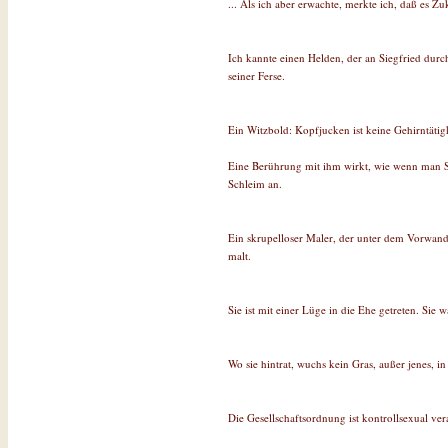
... Als ich aber erwachte, merkte ich, daß es Z
Ich kannte einen Helden, der an Siegfried durc
seiner Ferse.
Ein Witzbold: Kopfjucken ist keine Gehirntätigk
Eine Berührung mit ihm wirkt, wie wenn man Sc
Schleim an.
Ein skrupelloser Maler, der unter dem Vorwand, 
malt.
Sie ist mit einer Lüge in die Ehe getreten. Sie 
Wo sie hintrat, wuchs kein Gras, außer jenes, in
Die Gesellschaftsordnung ist kontrollsexual ver