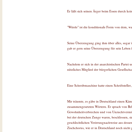
Er läßt sich seinen Ärger beim Essen durch kei
"Würde" ist die konditionale Form von dem, was
Seine Überzeugung ging ihm über alles, sogar 
gab er gern seine Überzeugung für sein Leben 
Nachdem er sich in der anarchistischen Partei u
nützliches Mitglied der bürgerlichen Gesellscha
Eine Schreibmaschine hatte einen Schriftsteller
Mir träumte, es gäbe in Deutschland einen Kämpf
zusammengesetzten Wörtern. Er sprach von Be
Gewohnheitverbrechen und von Unzuchtvermittl
bei der deutschen Zunge waren, beschlossen, si
geschlechtlichen Verirrungnachweise aus dessen
Zischchorus, wie er in Deutschland noch nich