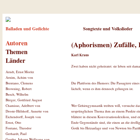
Balladen und Gedichte
Songtexte und Volkslieder
Autoren
(Aphorismen) Zufälle, 
Themen
Karl Kraus
Länder
Zwei haben nicht geheiratet: sie leben seit dama
Arndt, Ernst Moritz
Arnim, Achim von
Die Plattform des Humors: Die Passagiere eines
Brentano, Clemens
lächelt, wenn es ihm dennoch gelungen ist.
Browning, Robert
Busch, Wilhelm
Bürger, Gottfried August
Wer Gehirngymnastik treiben will, versuche da
Chamisso, Adelbert von
ursprünglichen Thema ihm an einem Punkte ein- 
Droste-Hülshoff, Annette von
blättere in diesem Konversationslexikon, und 
Eichendorff, Joseph von
Ende Gegenstände sind, die einen an die drolli
Ernst, Otto
Gotik bis Heizanlage und von Newton bis Pazif
Fontane, Theodor
Gerhardt, Paul
Goethe, Johann Wolfgang von