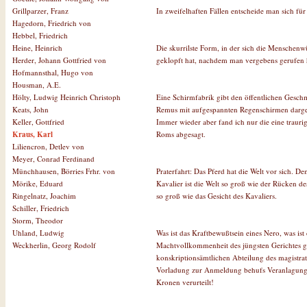
In zweifelhaften Fällen entscheide man sich für
Grillparzer, Franz
Hagedorn, Friedrich von
Hebbel, Friedrich
Die skurrilste Form, in der sich die Menschenw
Heine, Heinrich
geklopft hat, nachdem man vergebens gerufen 
Herder, Johann Gottfried von
Hofmannsthal, Hugo von
Housman, A.E.
Eine Schirmfabrik gibt den öffentlichen Gesch
Hölty, Ludwig Heinrich Christoph
Remus mit aufgespannten Regenschirmen dargest
Keats, John
Immer wieder aber fand ich nur die eine trauri
Keller, Gottfried
Roms abgesagt.
Kraus, Karl
Liliencron, Detlev von
Meyer, Conrad Ferdinand
Praterfahrt: Das Pferd hat die Welt vor sich. D
Münchhausen, Börries Frhr. von
Kavalier ist die Welt so groß wie der Rücken d
Mörike, Eduard
so groß wie das Gesicht des Kavaliers.
Ringelnatz, Joachim
Schiller, Friedrich
Storm, Theodor
Was ist das Kraftbewußtsein eines Nero, was ist
Uhland, Ludwig
Machtvollkommenheit des jüngsten Gerichtes g
Weckherlin, Georg Rodolf
konskriptionsämtlichen Abteilung des magistrat
Vorladung zur Anmeldung behufs Veranlagung z
Kronen verurteilt!