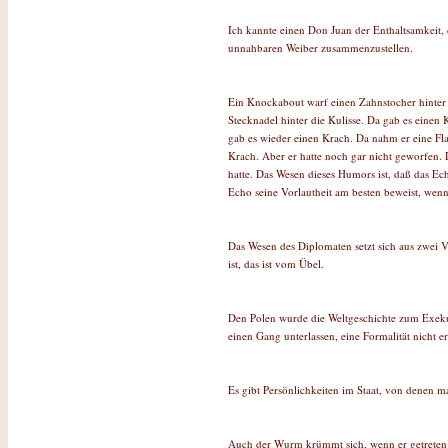
Ich kannte einen Don Juan der Enthaltsamkeit, 
unnahbaren Weiber zusammenzustellen.
Ein Knockabout warf einen Zahnstocher hinter 
Stecknadel hinter die Kulisse. Da gab es einen 
gab es wieder einen Krach. Da nahm er eine Fl
Krach. Aber er hatte noch gar nicht geworfen. D
hatte. Das Wesen dieses Humors ist, daß das Ec
Echo seine Vorlautheit am besten beweist, wen
Das Wesen des Diplomaten setzt sich aus zwei 
ist, das ist vom Übel.
Den Polen wurde die Weltgeschichte zum Exekut
einen Gang unterlassen, eine Formalität nicht e
Es gibt Persönlichkeiten im Staat, von denen ma
Auch der Wurm krümmt sich, wenn er getreten