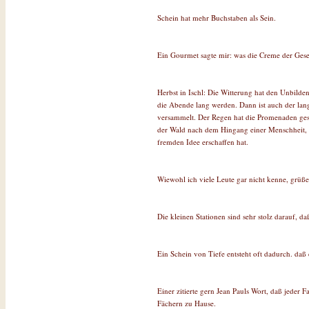
Schein hat mehr Buchstaben als Sein.
Ein Gourmet sagte mir: was die Creme der Gesel
Herbst in Ischl: Die Witterung hat den Unbild
die Abende lang werden. Dann ist auch der lang
versammelt. Der Regen hat die Promenaden ges
der Wald nach dem Hingang einer Menschheit, d
fremden Idee erschaffen hat.
Wiewohl ich viele Leute gar nicht kenne, grüße 
Die kleinen Stationen sind sehr stolz darauf, d
Ein Schein von Tiefe entsteht oft dadurch. daß 
Einer zitierte gern Jean Pauls Wort, daß jeder 
Fächern zu Hause.