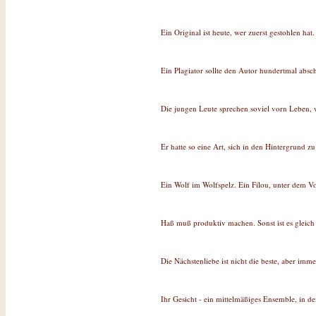
Ein Original ist heute, wer zuerst gestohlen hat.
Ein Plagiator sollte den Autor hundertmal absc
Die jungen Leute sprechen soviel vorn Leben, w
Er hatte so eine Art, sich in den Hintergrund z
Ein Wolf im Wolfspelz. Ein Filou, unter dem Vo
Haß muß produktiv machen. Sonst ist es gleich g
Die Nächstenliebe ist nicht die beste, aber imm
Ihr Gesicht - ein mittelmäßiges Ensemble, in d