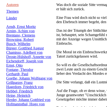
Autoren
Was doch die soziale Sitte verma
er hält sich zurück.
Themen
Eine Frau wird doch nicht so viel
Länder
den Ehebruch immer begeht, den 
Arndt, Ernst Moritz
Das ist der Triumph der Sittlichk
Arnim, Achim von
ist, behauptet, sein Schamgefühl 
Brentano, Clemens
mit der Anzeige wegen Unsittlich
Browning, Robert
Einbruchs.
Busch, Wilhelm
Bürger, Gottfried August
Die Moral ist ein Einbruchswerkz
Chamisso, Adelbert von
Tatort zurückgelassen wird.
Droste-Hülshoff, Annette von
Eichendorff, Joseph von
So will es die Gesellschaftsord
Ernst, Otto
zwei Leute auch zu einem Geschl
Fontane, Theodor
lieber den Verdacht des Mordes e
Gerhardt, Paul
Goethe, Johann Wolfgang von
Die Sitte verlangt, daß ein Lustm
Grillparzer, Franz
Hagedorn, Friedrich von
Auf die Frage, ob er denn wisse, 
Hebbel, Friedrich
Junge geantwortet "Unschicklich 
Heine, Heinrich
Gesetzgeber möchte immer dabei
Herder, Johann Gottfried von
Hofmannsthal, Hugo von