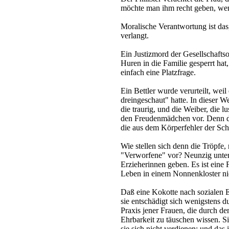
möchte man ihm recht geben, we
Moralische Verantwortung ist das
verlangt.
Ein Justizmord der Gesellschafts
Huren in die Familie gesperrt hat,
einfach eine Platzfrage.
Ein Bettler wurde verurteilt, weil
dreingeschaut" hatte. In dieser 
die traurig, und die Weiber, die l
den Freudenmädchen vor. Denn d
die aus dem Körperfehler der Sc
Wie stellen sich denn die Tröpfe,
"Verworfene" vor? Neunzig unter 
Erzieherinnen geben. Es ist eine 
Leben in einem Nonnenkloster ni
Daß eine Kokotte nach sozialen Eh
sie entschädigt sich wenigstens d
Praxis jener Frauen, die durch de
Ehrbarkeit zu täuschen wissen. S
sie sich nicht verdienen; und das 