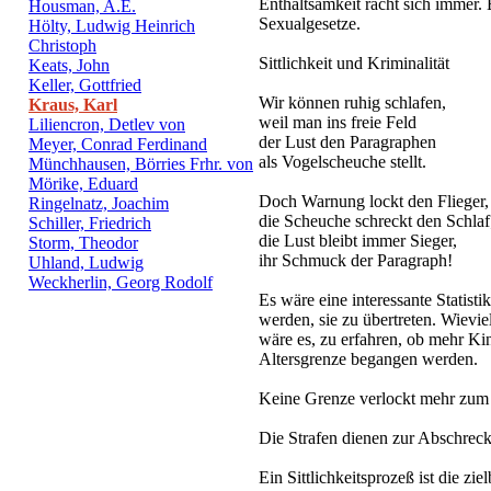
Enthaltsamkeit rächt sich immer. 
Housman, A.E.
Sexualgesetze.
Hölty, Ludwig Heinrich
Christoph
Sittlichkeit und Kriminalität
Keats, John
Keller, Gottfried
Wir können ruhig schlafen,
Kraus, Karl
weil man ins freie Feld
Liliencron, Detlev von
der Lust den Paragraphen
Meyer, Conrad Ferdinand
als Vogelscheuche stellt.
Münchhausen, Börries Frhr. von
Mörike, Eduard
Doch Warnung lockt den Flieger,
Ringelnatz, Joachim
die Scheuche schreckt den Schlaf
Schiller, Friedrich
die Lust bleibt immer Sieger,
Storm, Theodor
ihr Schmuck der Paragraph!
Uhland, Ludwig
Weckherlin, Georg Rodolf
Es wäre eine interessante Statist
werden, sie zu übertreten. Wieviel
wäre es, zu erfahren, ob mehr K
Altersgrenze begangen werden.
Keine Grenze verlockt mehr zum 
Die Strafen dienen zur Abschrec
Ein Sittlichkeitsprozeß ist die z