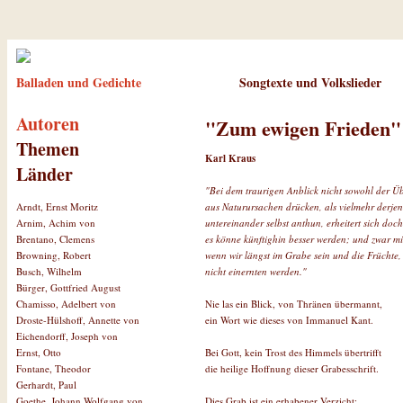
Balladen und Gedichte
Songtexte und Volkslieder
Autoren
"Zum ewigen Frieden"
Themen
Karl Kraus
Länder
"Bei dem traurigen Anblick nicht sowohl der Üb
aus Naturursachen drücken, als vielmehr derje
Arndt, Ernst Moritz
untereinander selbst anthun, erheitert sich doc
Arnim, Achim von
es könne künftighin besser werden; und zwar m
Brentano, Clemens
wenn wir längst im Grabe sein und die Früchte, 
Browning, Robert
nicht einernten werden."
Busch, Wilhelm
Bürger, Gottfried August
Nie las ein Blick, von Thränen übermannt,
Chamisso, Adelbert von
ein Wort wie dieses von Immanuel Kant.
Droste-Hülshoff, Annette von
Eichendorff, Joseph von
Bei Gott, kein Trost des Himmels übertrifft
Ernst, Otto
die heilige Hoffnung dieser Grabesschrift.
Fontane, Theodor
Gerhardt, Paul
Dies Grab ist ein erhabener Verzicht:
Goethe, Johann Wolfgang von