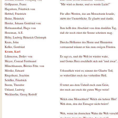
"Mir wird es finster, und es werde Licht!"
Grillparzer, Franz
Hagedorn, Friedrich von
Für alles Werden, das am Menschsein krankt,
Hebbel, Friedrich
stirbt der Unsterbliche. Er glaubt und dankt.
Heine, Heinrich
Herder, Johann Gottfried von
Ihm hellt den Abschied von dem dunklen Tag,
Hofmannsthal, Hugo von
daß dir noch einst die Sonne scheinen mag.
Housman, A.E.
Hölty, Ludwig Heinrich Christoph
Durchs Höllentor des Heute und Hienieden
Keats, John
vertrauend träumt er hin zum ewigen Frieden.
Keller, Gottfried
Kraus, Karl
Er sagt es, und die Welt ist wieder wahr,
Liliencron, Detlev von
und Gottes Herz erschließt sich mit "und zwar".
Meyer, Conrad Ferdinand
Münchhausen, Börries Frhr. von
Urkundlich wird es; nimmt der Glaube Teil,
Mörike, Eduard
so widerfährt euch das verheißne Heil.
Ringelnatz, Joachim
Schiller, Friedrich
O rettet aus dem Unheil euch zum Geist,
Storm, Theodor
der euch aus euch die guten Wege weist!
Uhland, Ludwig
Weckherlin, Georg Rodolf
Welch eine Menschheit! Welch ein hehrer Hirt!
Weh dem, den der Entsager nicht beirrt!
Weh, wenn im deutschen Wahn die Welt verschl
das letzte deutsche Wunder, das sie rief!