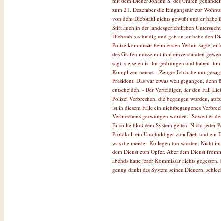
mit dem Diener Johann S. des Grafen gehandelt 
zum 21. Dezember die Eingangstür zur Wohnung 
von dem Diebstahl nichts gewußt und er habe ih
Stift auch in der landesgerichtlichen Untersuc
Diebstahls schuldig und gab an, er habe den Die
Polizeikommissär beim ersten Verhör sagte, er 
des Grafen müsse mit ihm einverstanden gewese
sagt, sie seien in ihn gedrungen und haben ihm 
Komplizen nenne. - Zeuge: Ich habe nur gesagt,
Präsident: Das war etwas weit gegangen, denn üb
entscheiden. - Der Verteidiger, der den Fall Li
Polizei Verbrechen, die begangen wurden, auf
ist in diesem Falle ein nichtbegangenes Verbr
Verbrechens gezwungen worden." Soweit er den
Er sollte bloß dem System gelten. Nicht jeder 
Protokoll ein Unschuldiger zum Dieb und ein D
was die meisten Kollegen tun würden. Nicht imm
dem Dienst zum Opfer. Aber dem Dienst frommt
abends hatte jener Kommissär nichts gegessen,
genug dankt das System seinen Dienern, schlech