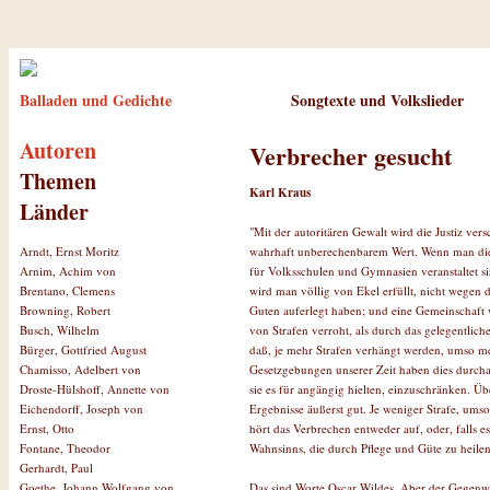
Balladen und Gedichte
Songtexte und Volkslieder
Autoren
Verbrecher gesucht
Themen
Karl Kraus
Länder
"Mit der autoritären Gewalt wird die Justiz ve
wahrhaft unberechenbarem Wert. Wenn man die G
Arndt, Ernst Moritz
für Volksschulen und Gymnasien veranstaltet si
Arnim, Achim von
wird man völlig von Ekel erfüllt, nicht wegen 
Brentano, Clemens
Guten auferlegt haben; und eine Gemeinschaf
Browning, Robert
von Strafen verroht, als durch das gelegentlic
Busch, Wilhelm
daß, je mehr Strafen verhängt werden, umso m
Bürger, Gottfried August
Gesetzgebungen unserer Zeit haben dies durcha
Chamisso, Adelbert von
sie es für angängig hielten, einzuschränken. Üb
Droste-Hülshoff, Annette von
Ergebnisse äußerst gut. Je weniger Strafe, ums
Eichendorff, Joseph von
hört das Verbrechen entweder auf, oder, falls 
Ernst, Otto
Wahnsinns, die durch Pflege und Güte zu heilen
Fontane, Theodor
Gerhardt, Paul
Das sind Worte Oscar Wildes. Aber der Gegenwar
Goethe, Johann Wolfgang von