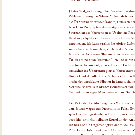
§1 des Strafgesetzes sagt, daß "zu einem Verbre
Reklameordnung des Wiener Sicherheitsbureaus 
die Tat verhindert werden konnte, hatte sich d
In keinem Paragraphen des Strafgesetzes ist von
Strafbarkeit des Versuchs einer Übeltat die Rede
Handlung objektiviert, kann von strafbarem Ver
entschieden. Ich kann straflos die Absicht äuß
wahrscheinlich hinreichen, mich an der Ausfüh
Vorsatz des Banknotenfälschers wäre an sich str
Tat, zu der man ihn "ausreifen" ließ und durch 
praktische Kriminalist, dem selbst eine Lücke 
tatsächlich die Überführung eines Verbrechers 
Hinblick auf die öffentliche Sicherheit" als i
mußte der angeklagte Fälscher in Untersuchungs
Sicherheitsbureaus in offener Gerichtsverhandl
Geständnis bewogen hätte, wenn es dem Gerich
Die Methode, die Ahndung eines Verbrechens für
dem Prozeß wegen des Diebstahls im Palais H
sprachen einen geständigen Dieb frei, weil ihn
auch hier nicht das heilsame Korrektiv der Amt
Ich beklage die Ungerechtigkeit der Milde, die
Polizei vorgeladen und gestand beim zweiten Ve