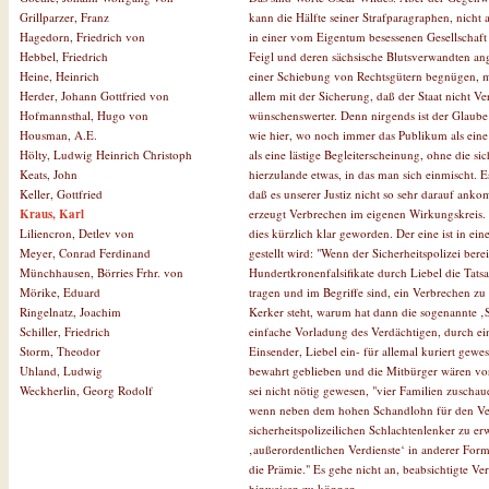
kann die Hälfte seiner Strafparagraphen, nicht 
Grillparzer, Franz
in einer vom Eigentum besessenen Gesellschaft w
Hagedorn, Friedrich von
Feigl und deren sächsische Blutsverwandten an
Hebbel, Friedrich
einer Schiebung von Rechtsgütern begnügen, mi
Heine, Heinrich
allem mit der Sicherung, daß der Staat nicht Ve
Herder, Johann Gottfried von
wünschenswerter. Denn nirgends ist der Glaube 
Hofmannsthal, Hugo von
wie hier, wo noch immer das Publikum als ein
Housman, A.E.
als eine lästige Begleiterscheinung, ohne die si
Hölty, Ludwig Heinrich Christoph
hierzulande etwas, in das man sich einmischt. 
Keats, John
daß es unserer Justiz nicht so sehr darauf ankom
Keller, Gottfried
erzeugt Verbrechen im eigenen Wirkungskreis. A
Kraus, Karl
dies kürzlich klar geworden. Der eine ist in ein
Liliencron, Detlev von
gestellt wird: "Wenn der Sicherheitspolizei ber
Meyer, Conrad Ferdinand
Hundertkronenfalsifikate durch Liebel die Tats
Münchhausen, Börries Frhr. von
tragen und im Begriffe sind, ein Verbrechen zu
Mörike, Eduard
Kerker steht, warum hat dann die sogenannte ‚Si
Ringelnatz, Joachim
einfache Vorladung des Verdächtigen, durch ei
Schiller, Friedrich
Einsender, Liebel ein- für allemal kuriert gew
Storm, Theodor
bewahrt geblieben und die Mitbürger wären vo
Uhland, Ludwig
sei nicht nötig gewesen, "vier Familien zuscha
Weckherlin, Georg Rodolf
wenn neben dem hohen Schandlohn für den Ve
sicherheitspolizeilichen Schlachtenlenker zu e
‚außerordentlichen Verdienste‘ in anderer Form
die Prämie." Es gehe nicht an, beabsichtigte V
hinweisen zu können.