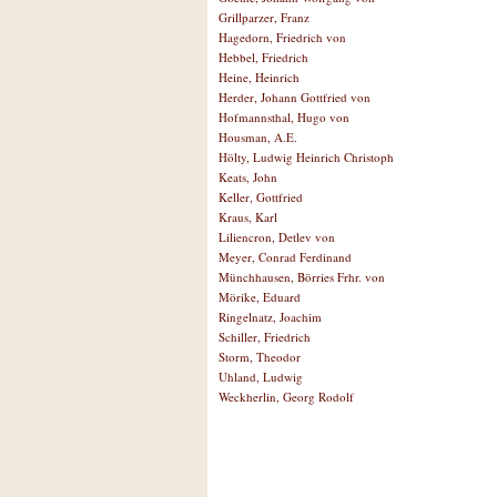
Grillparzer, Franz
Hagedorn, Friedrich von
Hebbel, Friedrich
Heine, Heinrich
Herder, Johann Gottfried von
Hofmannsthal, Hugo von
Housman, A.E.
Hölty, Ludwig Heinrich Christoph
Keats, John
Keller, Gottfried
Kraus, Karl
Liliencron, Detlev von
Meyer, Conrad Ferdinand
Münchhausen, Börries Frhr. von
Mörike, Eduard
Ringelnatz, Joachim
Schiller, Friedrich
Storm, Theodor
Uhland, Ludwig
Weckherlin, Georg Rodolf