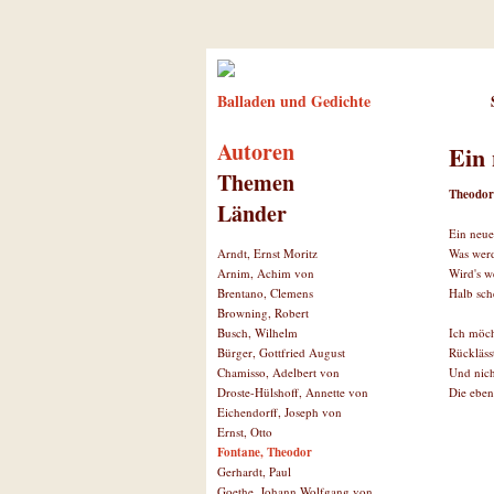
Balladen und Gedichte
Autoren
Ein 
Themen
Theodor
Länder
Ein neue
Was werd
Arndt, Ernst Moritz
Wird's w
Arnim, Achim von
Halb sch
Brentano, Clemens
Browning, Robert
Ich möch
Busch, Wilhelm
Rückläss
Bürger, Gottfried August
Und nich
Chamisso, Adelbert von
Die eben
Droste-Hülshoff, Annette von
Eichendorff, Joseph von
Ernst, Otto
Fontane, Theodor
Gerhardt, Paul
Goethe, Johann Wolfgang von