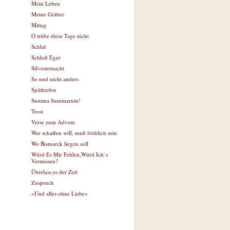
Mein Leben
Meine Gräber
Mittag
O trübe diese Tage nicht
Schlaf
Schloß Eger
Silvesternacht
So und nicht anders
Spätherbst
Summa Summarum!
Trost
Verse zum Advent
Wer schaffen will, muß fröhlich sein
Wo Bismarck liegen soll
Würd Es Mir Fehlen,Würd Ich`s
Vermissen?
Überlass es der Zeit
Zuspruch
»Und alles ohne Liebe«