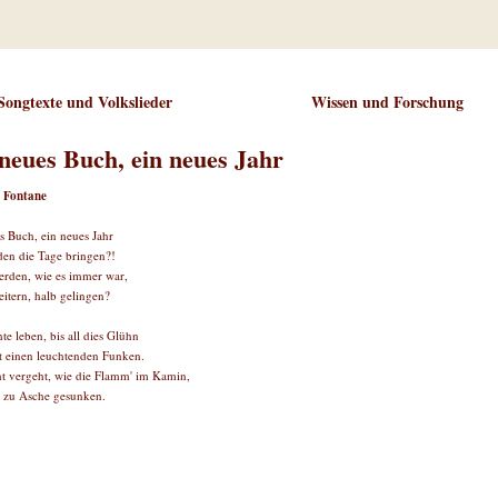
Songtexte und Volkslieder
Wissen und Forschung
neues Buch, ein neues Jahr
 Fontane
s Buch, ein neues Jahr
en die Tage bringen?!
erden, wie es immer war,
eitern, halb gelingen?
te leben, bis all dies Glühn
t einen leuchtenden Funken.
t vergeht, wie die Flamm' im Kamin,
 zu Asche gesunken.