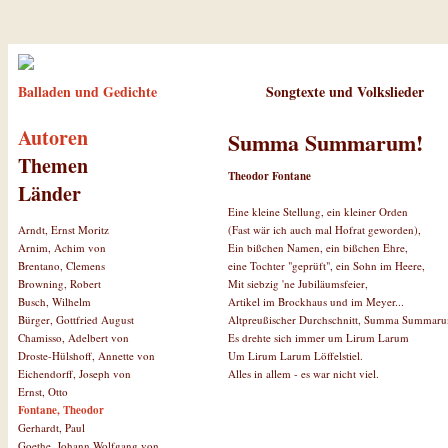
Balladen und Gedichte
Songtexte und Volkslieder
Autoren
Summa Summarum!
Themen
Theodor Fontane
Länder
Eine kleine Stellung, ein kleiner Orden
(Fast wär ich auch mal Hofrat geworden),
Arndt, Ernst Moritz
Ein bißchen Namen, ein bißchen Ehre,
Arnim, Achim von
eine Tochter "geprüft", ein Sohn im Heere,
Brentano, Clemens
Mit siebzig 'ne Jubiläumsfeier,
Browning, Robert
Artikel im Brockhaus und im Meyer...
Busch, Wilhelm
Altpreußischer Durchschnitt, Summa Summar
Bürger, Gottfried August
Es drehte sich immer um Lirum Larum
Chamisso, Adelbert von
Um Lirum Larum Löffelstiel.
Droste-Hülshoff, Annette von
Alles in allem - es war nicht viel.
Eichendorff, Joseph von
Ernst, Otto
Fontane, Theodor
Gerhardt, Paul
Goethe, Johann Wolfgang von