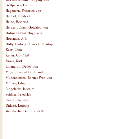
Grillparzer, Franz
Hagedorn, Friedrich von
Hebbel, Friedrich
Heine, Heinrich
Herder, Johann Gottfried von
Hofmannsthal, Hugo von
Housman, A.E.
Hölty, Ludwig Heinrich Christoph
Keats, John
Keller, Gottfried
Kraus, Karl
Liliencron, Detlev von
Meyer, Conrad Ferdinand
Münchhausen, Börries Frhr. von
Mörike, Eduard
Ringelnatz, Joachim
Schiller, Friedrich
Storm, Theodor
Uhland, Ludwig
Weckherlin, Georg Rodolf