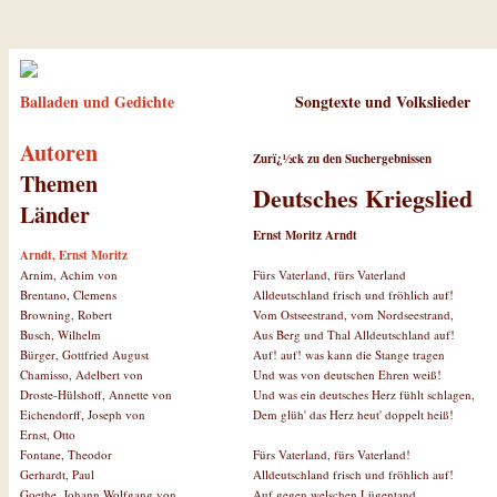
Balladen und Gedichte
Songtexte und Volkslieder
Autoren
Zurï¿½ck zu den Suchergebnissen
Themen
Deutsches Kriegslied
Länder
Ernst Moritz Arndt
Arndt, Ernst Moritz
Fürs Vaterland, fürs Vaterland
Arnim, Achim von
Alldeutschland frisch und fröhlich auf!
Brentano, Clemens
Vom Ostseestrand, vom Nordseestrand,
Browning, Robert
Aus Berg und Thal Alldeutschland auf!
Busch, Wilhelm
Auf! auf! was kann die Stange tragen
Bürger, Gottfried August
Und was von deutschen Ehren weiß!
Chamisso, Adelbert von
Und was ein deutsches Herz fühlt schlagen,
Droste-Hülshoff, Annette von
Dem glüh' das Herz heut' doppelt heiß!
Eichendorff, Joseph von
Ernst, Otto
Fürs Vaterland, fürs Vaterland!
Fontane, Theodor
Alldeutschland frisch und fröhlich auf!
Gerhardt, Paul
Auf gegen welschen Lügentand
Goethe, Johann Wolfgang von