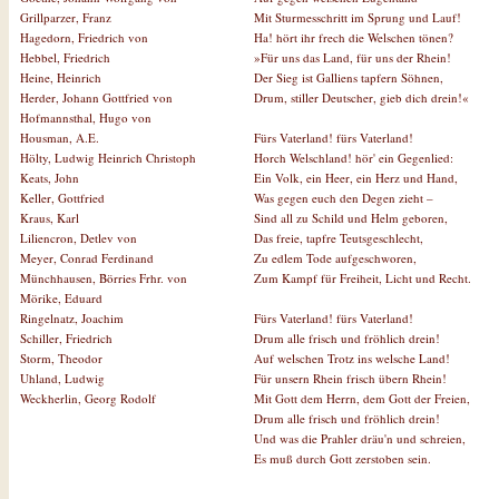
Mit Sturmesschritt im Sprung und Lauf!
Grillparzer, Franz
Ha! hört ihr frech die Welschen tönen?
Hagedorn, Friedrich von
»Für uns das Land, für uns der Rhein!
Hebbel, Friedrich
Der Sieg ist Galliens tapfern Söhnen,
Heine, Heinrich
Drum, stiller Deutscher, gieb dich drein!«
Herder, Johann Gottfried von
Hofmannsthal, Hugo von
Fürs Vaterland! fürs Vaterland!
Housman, A.E.
Horch Welschland! hör' ein Gegenlied:
Hölty, Ludwig Heinrich Christoph
Ein Volk, ein Heer, ein Herz und Hand,
Keats, John
Was gegen euch den Degen zieht –
Keller, Gottfried
Sind all zu Schild und Helm geboren,
Kraus, Karl
Das freie, tapfre Teutsgeschlecht,
Liliencron, Detlev von
Zu edlem Tode aufgeschworen,
Meyer, Conrad Ferdinand
Zum Kampf für Freiheit, Licht und Recht.
Münchhausen, Börries Frhr. von
Mörike, Eduard
Fürs Vaterland! fürs Vaterland!
Ringelnatz, Joachim
Drum alle frisch und fröhlich drein!
Schiller, Friedrich
Auf welschen Trotz ins welsche Land!
Storm, Theodor
Für unsern Rhein frisch übern Rhein!
Uhland, Ludwig
Mit Gott dem Herrn, dem Gott der Freien,
Weckherlin, Georg Rodolf
Drum alle frisch und fröhlich drein!
Und was die Prahler dräu'n und schreien,
Es muß durch Gott zerstoben sein.