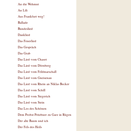
An die Wehmut
An Lili
Aus Frankfurt weg!
Ballade
Bundeslied
Danklied
Das Feuerlied
Das Gespräch
Das Grab
Das Lied vom Chasot
Das Lied vom Dörnberg
Das Lied vom Feldmarschall
Das Lied vom Gneisenau
Das Lied vom Rhein an Niklas Becker
Das Lied vom Schill
Das Lied vom Siegerich
Das Lied vom Stein
Das Los des Schönen
Dem Probst Pritzbuer zu Garz in Rügen
Der alte Baum und ich
Der Fels des Heils