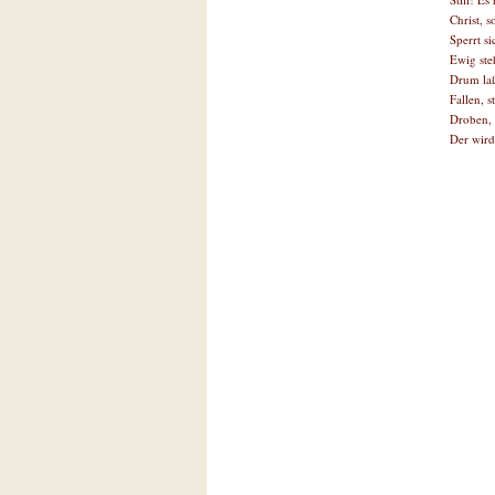
Christ, s
Sperrt si
Ewig ste
Drum laß
Fallen, 
Droben, 
Der wird 