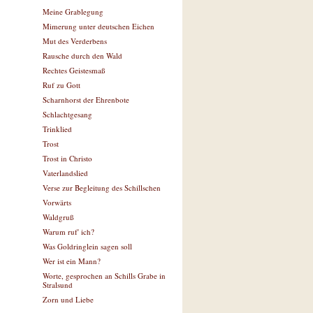
Meine Grablegung
Mimerung unter deutschen Eichen
Mut des Verderbens
Rausche durch den Wald
Rechtes Geistesmaß
Ruf zu Gott
Scharnhorst der Ehrenbote
Schlachtgesang
Trinklied
Trost
Trost in Christo
Vaterlandslied
Verse zur Begleitung des Schillschen
Vorwärts
Waldgruß
Warum ruf' ich?
Was Goldringlein sagen soll
Wer ist ein Mann?
Worte, gesprochen an Schills Grabe in
Stralsund
Zorn und Liebe