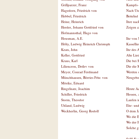
Kampfs- 
Grillparzer, Franz
Nach Uto
Hagedorn, Friedrich von
Bettelnd
Hebbel, Friedrich
Ihre nac
Heine, Heinrich
Zeigen a
Herder, Johann Gottfried von
Hofmannsthal, Hugo von
Ihr von 
Housman, A.E.
Kassellie
Hölty, Ludwig Heinrich Christoph
Ihr des 
Keats, John
Alte Lied
Keller, Gottfried
Die bei S
Kraus, Karl
Die die 
Liliencron, Detlev von
Werden s
Meyer, Conrad Ferdinand
Neugebo
Münchhausen, Börries Frhr. von
Mörike, Eduard
Heute A
Ringelnatz, Joachim
Hessen, 
Schiller, Friedrich
Laufen i
Storm, Theodor
Ehr- und
Uhland, Ludwig
O dem Ja
Weckherlin, Georg Rodolf
Wo die E
Wo der H
Solche 
Still! Es