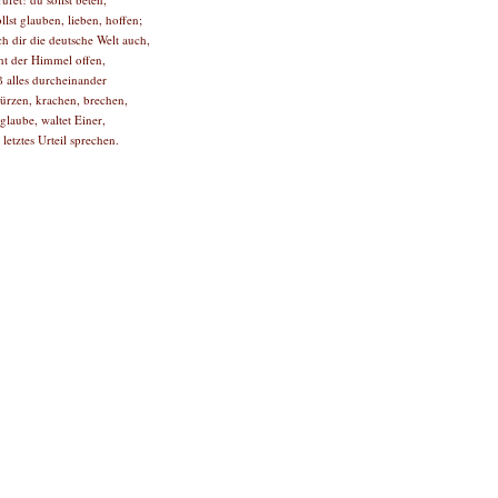
ollst glauben, lieben, hoffen;
ch dir die deutsche Welt auch,
ht der Himmel offen,
 alles durcheinander
stürzen, krachen, brechen,
glaube, waltet Einer,
letztes Urteil sprechen.