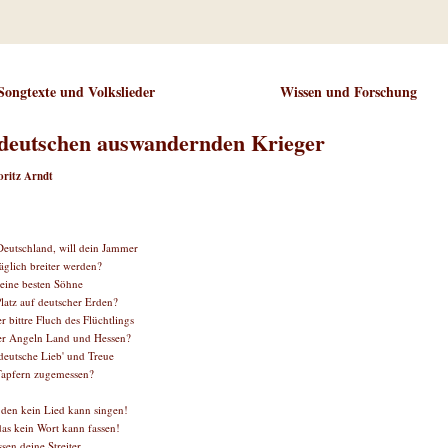
Songtexte und Volkslieder
Wissen und Forschung
 deutschen auswandernden Krieger
oritz Arndt
eutschland, will dein Jammer
täglich breiter werden?
eine besten Söhne
latz auf deutscher Erden?
r bittre Fluch des Flüchtlings
er Angeln Land und Hessen?
deutsche Lieb' und Treue
Tapfern zugemessen?
den kein Lied kann singen!
das kein Wort kann fassen!
sen deine Streiter,