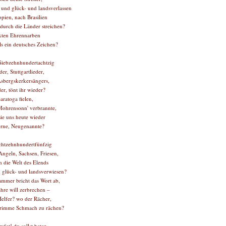
und glück- und landsverlassen
pien, nach Brasilien
 durch die Länder streichen?
kten Ehrennarben
ls ein deutsches Zeichen?
Siebzehnhundertachtzig
der, Stuttgartlieder,
Asbergskerkersängers,
er, tönt ihr wieder?
aratoga fielen,
Mohrensonn' verbrannte,
ie uns heute wieder
rne, Neugenannte?
chtzehnhundertfünfzig
Angeln, Sachsen, Friesen,
n die Welt des Elends
 glück- und landsverwiesen?
mmer bricht das Wort ab,
hre will zerbrechen –
elfer? wo der Rächer,
grimme Schmach zu rächen?
 rufet! du sollst beten,