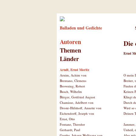
Balladen und Gedichte
Autoren
Die
Themen
Ernst M
Länder
Arndt, Ernst Moritz
O mein D
Arnim, Achim von
Breiter, 
Brentano, Clemens
Finden d
Browning, Robert
Keinen P
Busch, Wilhelm
Klingt de
Bürger, Gottfried August
Durch d
Chamisso, Adelbert von
Wird so 
Droste-Hülshoff, Annette von
Deinen 
Eichendorff, Joseph von
Ernst, Otto
Jammer, 
Fontane, Theodor
Unheil, 
Gerhardt, Paul
Also müs
Goethe, Johann Wolfgang von