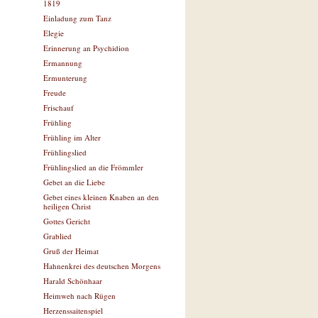
1819
Einladung zum Tanz
Elegie
Erinnerung an Psychidion
Ermannung
Ermunterung
Freude
Frischauf
Frühling
Frühling im Alter
Frühlingslied
Frühlingslied an die Frömmler
Gebet an die Liebe
Gebet eines kleinen Knaben an den
heiligen Christ
Gottes Gericht
Grablied
Gruß der Heimat
Hahnenkrei des deutschen Morgens
Harald Schönhaar
Heimweh nach Rügen
Herzenssaitenspiel