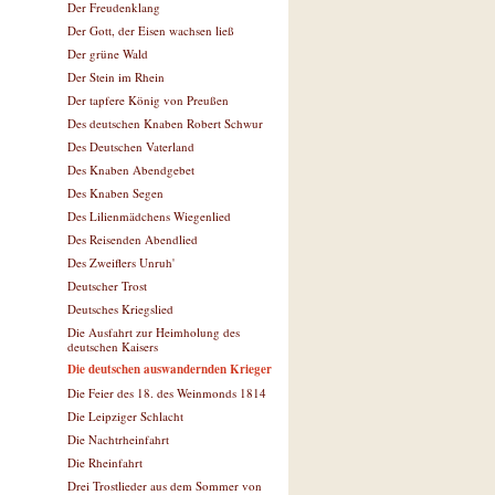
Der Freudenklang
Der Gott, der Eisen wachsen ließ
Der grüne Wald
Der Stein im Rhein
Der tapfere König von Preußen
Des deutschen Knaben Robert Schwur
Des Deutschen Vaterland
Des Knaben Abendgebet
Des Knaben Segen
Des Lilienmädchens Wiegenlied
Des Reisenden Abendlied
Des Zweiflers Unruh'
Deutscher Trost
Deutsches Kriegslied
Die Ausfahrt zur Heimholung des
deutschen Kaisers
Die deutschen auswandernden Krieger
Die Feier des 18. des Weinmonds 1814
Die Leipziger Schlacht
Die Nachtrheinfahrt
Die Rheinfahrt
Drei Trostlieder aus dem Sommer von