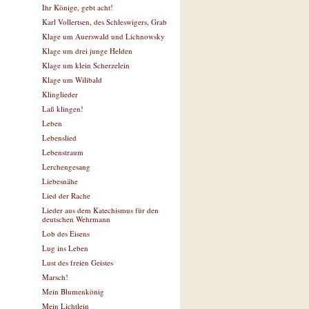
Ihr Könige, gebt acht!
Karl Vollertsen, des Schleswigers, Grab
Klage um Auerswald und Lichnowsky
Klage um drei junge Helden
Klage um klein Scherzelein
Klage um Wilibald
Klinglieder
Laß klingen!
Leben
Lebenslied
Lebenstraum
Lerchengesang
Liebesnähe
Lied der Rache
Lieder aus dem Katechismus für den
deutschen Wehrmann
Lob des Eisens
Lug ins Leben
Lust des freien Geistes
Marsch!
Mein Blumenkönig
Mein Lichtlein