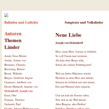
Balladen und Gedichte
Songtexte und Volkslieder
Autoren
Neue Liebe
Themen
Joseph von Eichendorff
Länder
Herz, mein Herz, warum so fröhlich,
So voll Unruh und zerstreut,
Arndt, Ernst Moritz
Als käm über Berge selig
Arnim, Achim von
Schon die schöne Frühlingszeit?
Brentano, Clemens
Browning, Robert
Weil ein liebes Mädchen wieder
Busch, Wilhelm
Herzlich an dein Herz sich drückt,
Bürger, Gottfried August
Schaust du fröhlich auf und nieder,
Chamisso, Adelbert von
Erd und Himmel dich erquickt.
Droste-Hülshoff, Annette von
Eichendorff, Joseph von
Und ich hab die Fenster offen,
Ernst, Otto
Neu zieh in die Welt hinein
Fontane, Theodor
Altes Bangen, altes Hoffen!
Gerhardt, Paul
Frühling, Frühling soll es sein!
Goethe, Johann Wolfgang von