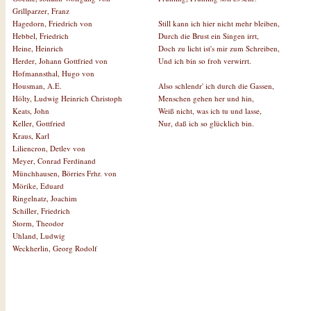
Grillparzer, Franz
Still kann ich hier nicht mehr bleiben,
Hagedorn, Friedrich von
Durch die Brust ein Singen irrt,
Hebbel, Friedrich
Doch zu licht ist's mir zum Schreiben,
Heine, Heinrich
Und ich bin so froh verwirrt.
Herder, Johann Gottfried von
Hofmannsthal, Hugo von
Also schlendr' ich durch die Gassen,
Housman, A.E.
Menschen gehen her und hin,
Hölty, Ludwig Heinrich Christoph
Weiß nicht, was ich tu und lasse,
Keats, John
Nur, daß ich so glücklich bin.
Keller, Gottfried
Kraus, Karl
Liliencron, Detlev von
Meyer, Conrad Ferdinand
Münchhausen, Börries Frhr. von
Mörike, Eduard
Ringelnatz, Joachim
Schiller, Friedrich
Storm, Theodor
Uhland, Ludwig
Weckherlin, Georg Rodolf