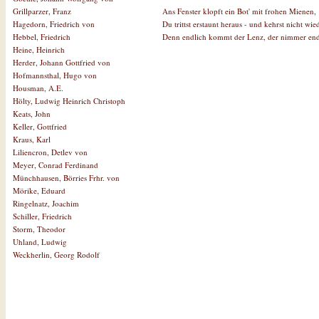
Ans Fenster klopft ein Bot' mit frohen Mienen,
Grillparzer, Franz
Du trittst erstaunt heraus - und kehrst nicht wie
Hagedorn, Friedrich von
Denn endlich kommt der Lenz, der nimmer end
Hebbel, Friedrich
Heine, Heinrich
Herder, Johann Gottfried von
Hofmannsthal, Hugo von
Housman, A.E.
Hölty, Ludwig Heinrich Christoph
Keats, John
Keller, Gottfried
Kraus, Karl
Liliencron, Detlev von
Meyer, Conrad Ferdinand
Münchhausen, Börries Frhr. von
Mörike, Eduard
Ringelnatz, Joachim
Schiller, Friedrich
Storm, Theodor
Uhland, Ludwig
Weckherlin, Georg Rodolf