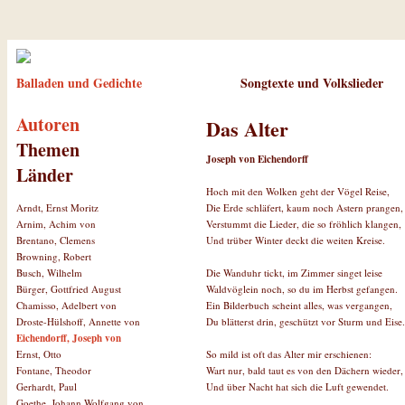
Balladen und Gedichte
Songtexte und Volkslieder
Autoren
Das Alter
Themen
Joseph von Eichendorff
Länder
Hoch mit den Wolken geht der Vögel Reise,
Die Erde schläfert, kaum noch Astern prangen,
Arndt, Ernst Moritz
Verstummt die Lieder, die so fröhlich klangen,
Arnim, Achim von
Und trüber Winter deckt die weiten Kreise.
Brentano, Clemens
Browning, Robert
Die Wanduhr tickt, im Zimmer singet leise
Busch, Wilhelm
Waldvöglein noch, so du im Herbst gefangen.
Bürger, Gottfried August
Ein Bilderbuch scheint alles, was vergangen,
Chamisso, Adelbert von
Du blätterst drin, geschützt vor Sturm und Eise.
Droste-Hülshoff, Annette von
Eichendorff, Joseph von
So mild ist oft das Alter mir erschienen:
Ernst, Otto
Wart nur, bald taut es von den Dächern wieder,
Fontane, Theodor
Und über Nacht hat sich die Luft gewendet.
Gerhardt, Paul
Goethe, Johann Wolfgang von