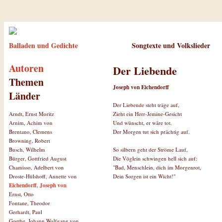
Balladen und Gedichte
Songtexte und Volkslieder
Autoren
Der Liebende
Themen
Joseph von Eichendorff
Länder
Der Liebende steht träge auf,
Zieht ein Herr-Jemine-Gesicht
Arndt, Ernst Moritz
Und wünscht, er wäre tot.
Arnim, Achim von
Der Morgen tut sich prächtig auf.
Brentano, Clemens
Browning, Robert
So silbern geht der Ströme Lauf,
Busch, Wilhelm
Die Vöglein schwingen hell sich auf:
Bürger, Gottfried August
"Bad, Menschlein, dich im Morgenrot,
Chamisso, Adelbert von
Dein Sorgen ist ein Wicht!"
Droste-Hülshoff, Annette von
Eichendorff, Joseph von
Ernst, Otto
Fontane, Theodor
Gerhardt, Paul
Goethe, Johann Wolfgang von