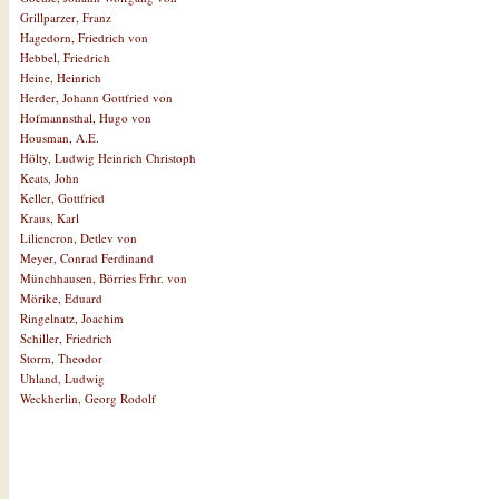
Grillparzer, Franz
Hagedorn, Friedrich von
Hebbel, Friedrich
Heine, Heinrich
Herder, Johann Gottfried von
Hofmannsthal, Hugo von
Housman, A.E.
Hölty, Ludwig Heinrich Christoph
Keats, John
Keller, Gottfried
Kraus, Karl
Liliencron, Detlev von
Meyer, Conrad Ferdinand
Münchhausen, Börries Frhr. von
Mörike, Eduard
Ringelnatz, Joachim
Schiller, Friedrich
Storm, Theodor
Uhland, Ludwig
Weckherlin, Georg Rodolf