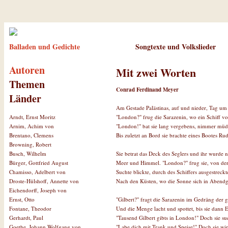
Balladen und Gedichte
Songtexte und Volkslieder
Autoren
Mit zwei Worten
Themen
Conrad Ferdinand Meyer
Länder
Am Gestade Palästinas, auf und nieder, Tag um
"London?" frug die Sarazenin, wo ein Schiff vo
Arndt, Ernst Moritz
"London!" bat sie lang vergebens, nimmer müd
Arnim, Achim von
Bis zuletzt an Bord sie brachte eines Bootes Ru
Brentano, Clemens
Browning, Robert
Sie betrat das Deck des Seglers und ihr wurde n
Busch, Wilhelm
Meer und Himmel. "London?" frug sie, von der
Bürger, Gottfried August
Suchte blickte, durch des Schiffers ausgestreck
Chamisso, Adelbert von
Nach den Küsten, wo die Sonne sich in Abendglu
Droste-Hülshoff, Annette von
Eichendorff, Joseph von
"Gilbert?" fragt die Sarazenin im Gedräng der g
Ernst, Otto
Und die Menge lacht und spottet, bis sie dann 
Fontane, Theodor
"Tausend Gilbert gibts in London!" Doch sie su
Gerhardt, Paul
"Labe dich mit Trank und Speise!" Doch sie wir
Goethe, Johann Wolfgang von