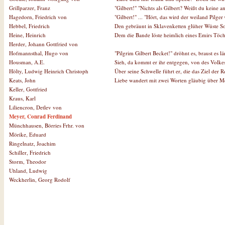
"Gilbert!" "Nichts als Gilbert? Weißt du keine 
Grillparzer, Franz
"Gilbert!" ... "Hört, das wird der weiland Pilger
Hagedorn, Friedrich von
Den gebräunt in Sklavenketten glüher Wüste S
Hebbel, Friedrich
Dem die Bande löste heimlich eines Emirs Töcht
Heine, Heinrich
Herder, Johann Gottfried von
"Pilgrim Gilbert Becket!" dröhnt es, braust es 
Hofmannsthal, Hugo von
Sieh, da kommt er ihr entgegen, von des Volk
Housman, A.E.
Über seine Schwelle führt er, die das Ziel der R
Hölty, Ludwig Heinrich Christoph
Liebe wandert mit zwei Worten gläubig über M
Keats, John
Keller, Gottfried
Kraus, Karl
Liliencron, Detlev von
Meyer, Conrad Ferdinand
Münchhausen, Börries Frhr. von
Mörike, Eduard
Ringelnatz, Joachim
Schiller, Friedrich
Storm, Theodor
Uhland, Ludwig
Weckherlin, Georg Rodolf