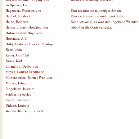
Grillparzer, Franz
Und ich hüte sie mit heilger Scheue
Hagedorn, Friedrich von
Dass sie brenne rein und ungekränkt;
Hebbel, Friedrich
Denn ich weiss, es wird der ungetreue Wächter
Heine, Heinrich
lebend in die Gruft versenkt.
Herder, Johann Gottfried von
Hofmannsthal, Hugo von
Housman, A.E.
Hölty, Ludwig Heinrich Christoph
Keats, John
Keller, Gottfried
Kraus, Karl
Liliencron, Detlev von
Meyer, Conrad Ferdinand
Münchhausen, Börries Frhr. von
Mörike, Eduard
Ringelnatz, Joachim
Schiller, Friedrich
Storm, Theodor
Uhland, Ludwig
Weckherlin, Georg Rodolf