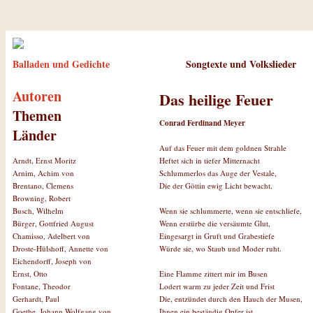
Balladen und Gedichte
Songtexte und Volkslieder
Autoren
Das heilige Feuer
Themen
Conrad Ferdinand Meyer
Länder
Auf das Feuer mit dem goldnen Strahle
Heftet sich in tiefer Mitternacht
Arndt, Ernst Moritz
Schlummerlos das Auge der Vestale,
Arnim, Achim von
Die der Göttin ewig Licht bewacht.
Brentano, Clemens
Browning, Robert
Wenn sie schlummerte, wenn sie entschliefe,
Busch, Wilhelm
Wenn erstürbe die versäumte Glut,
Bürger, Gottfried August
Eingesargt in Gruft und Grabestiefe
Chamisso, Adelbert von
Würde sie, wo Staub und Moder ruht.
Droste-Hülshoff, Annette von
Eichendorff, Joseph von
Eine Flamme zittert mir im Busen
Ernst, Otto
Lodert warm zu jeder Zeit und Frist
Fontane, Theodor
Die, entzündet durch den Hauch der Musen,
Gerhardt, Paul
Ihnen ein beständig Opfer ist.
Goethe, Johann Wolfgang von