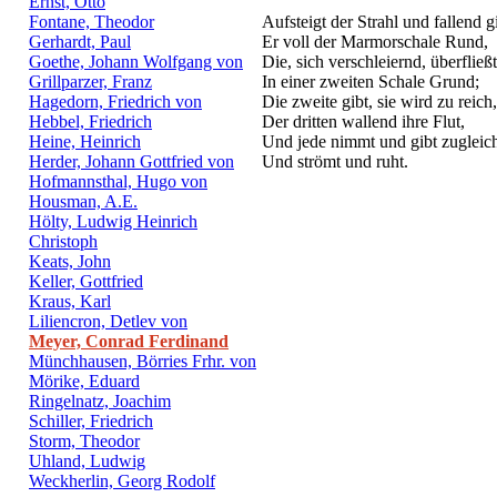
Ernst, Otto
Fontane, Theodor
Aufsteigt der Strahl und fallend g
Gerhardt, Paul
Er voll der Marmorschale Rund,
Goethe, Johann Wolfgang von
Die, sich verschleiernd, überfließt
Grillparzer, Franz
In einer zweiten Schale Grund;
Hagedorn, Friedrich von
Die zweite gibt, sie wird zu reich,
Hebbel, Friedrich
Der dritten wallend ihre Flut,
Heine, Heinrich
Und jede nimmt und gibt zugleic
Herder, Johann Gottfried von
Und strömt und ruht.
Hofmannsthal, Hugo von
Housman, A.E.
Hölty, Ludwig Heinrich
Christoph
Keats, John
Keller, Gottfried
Kraus, Karl
Liliencron, Detlev von
Meyer, Conrad Ferdinand
Münchhausen, Börries Frhr. von
Mörike, Eduard
Ringelnatz, Joachim
Schiller, Friedrich
Storm, Theodor
Uhland, Ludwig
Weckherlin, Georg Rodolf