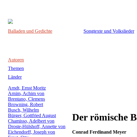
Balladen und Gedichte
Songtexte und Volkslieder
Autoren
Themen
Länder
Arndt, Ernst Moritz
Arnim, Achim von
Brentano, Clemens
Browning, Robert
Busch, Wilhelm
Der römische 
Bürger, Gottfried August
Chamisso, Adelbert von
Droste-Hülshoff, Annette von
Eichendorff, Joseph von
Conrad Ferdinand Meyer