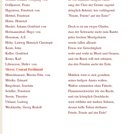
sang der Chor der Geister zagend
Grillparzer, Franz
dringlich flehend, leis verklagend:
Hagedorn, Friedrich von
"Friede, Friede! auf der Erde!"
Hebbel, Friedrich
Heine, Heinrich
Doch es ist ein ewger Glaube,
Herder, Johann Gottfried von
dass der Schwache nicht zum Raube
Hofmannsthal, Hugo von
jeder frechen Mordgebärde
Housman, A.E.
werde fallen allezeit:
Hölty, Ludwig Heinrich Christoph
Etwas wie Gerechtigkeit
Keats, John
webt und wirkt in Mord und Grauen,
Keller, Gottfried
und ein Reich will sich erbauen,
Kraus, Karl
das den Frieden sucht der Erde.
Liliencron, Detlev von
Meyer, Conrad Ferdinand
Mählich wird es sich gestalten,
Münchhausen, Börries Frhr. von
seines heilgen Amtes walten,
Mörike, Eduard
Waffen schmieden ohne Fährde,
Ringelnatz, Joachim
Flammenschwerter für das Recht,
Schiller, Friedrich
und ein königlich Geschlecht
Storm, Theodor
wird erblühn mit starken Söhnen,
Uhland, Ludwig
dessen helle Tuben dröhnen:
Weckherlin, Georg Rodolf
Friede, Friede auf der Erde!