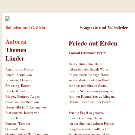
Balladen und Gedichte
Songtexte und Volkslieder
Autoren
Friede auf Erden
Themen
Conrad Ferdinand Meyer
Länder
Da die Hirten ihre Herde
ließen und des Engels Worte
Arndt, Ernst Moritz
trugen durch die enge Pforte
Arnim, Achim von
zu der Mutter und dem Kind
Brentano, Clemens
fuhr das himmlische Gesind
Browning, Robert
fort, im Sternenraum zu singen,
Busch, Wilhelm
fuhr der Himmel fort zu klingen:
Bürger, Gottfried August
"Friede, Friede! auf der Erde!"
Chamisso, Adelbert von
Droste-Hülshoff, Annette von
Seit die Engel so geraten,
Eichendorff, Joseph von
o wie viele blutge Taten
Ernst, Otto
hat der Streit auf wildem Pferde,
Fontane, Theodor
der geharnischte, vollbracht!
Gerhardt, Paul
In wie mancher heilgen Nacht
Goethe, Johann Wolfgang von