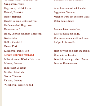
Grillparzer, Franz
Aber haschen soll mich nicht
Hagedorn, Friedrich von
Stygisches Gesinde,
Hebbel, Friedrich
Weichen werd ich aus dem Licht
Heine, Heinrich
Unter deine Rinde.
Herder, Johann Gottfried von
Hofmannsthal, Hugo von
Frische Säfte rieseln laut,
Housman, A.E.
Rieseln durch die Stille,
Hölty, Ludwig Heinrich Christoph
Um mich, in mir webt und baut
Keats, John
Ew'ger Lebenswille.
Keller, Gottfried
Kraus, Karl
Halb bewußt und halb im Traum
Liliencron, Detlev von
Über mir im Lichten
Meyer, Conrad Ferdinand
Werd ich, mein geliebter Baum,
Münchhausen, Börries Frhr. von
Dich zu Ende dichten.
Mörike, Eduard
Ringelnatz, Joachim
Schiller, Friedrich
Storm, Theodor
Uhland, Ludwig
Weckherlin, Georg Rodolf