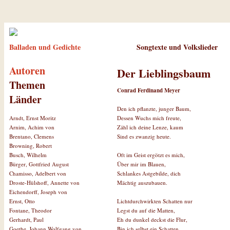
Balladen und Gedichte
Songtexte und Volkslieder
Autoren
Der Lieblingsbaum
Themen
Conrad Ferdinand Meyer
Länder
Den ich pflanzte, junger Baum,
Dessen Wuchs mich freute,
Arndt, Ernst Moritz
Zähl ich deine Lenze, kaum
Arnim, Achim von
Sind es zwanzig heute.
Brentano, Clemens
Browning, Robert
Oft im Geist ergötzt es mich,
Busch, Wilhelm
Über mir im Blauen,
Bürger, Gottfried August
Schlankes Astgebilde, dich
Chamisso, Adelbert von
Mächtig auszubauen.
Droste-Hülshoff, Annette von
Eichendorff, Joseph von
Lichtdurchwirkten Schatten nur
Ernst, Otto
Legst du auf die Matten,
Fontane, Theodor
Eh du dunkel deckst die Flur,
Gerhardt, Paul
Bin ich selbst ein Schatten.
Goethe, Johann Wolfgang von