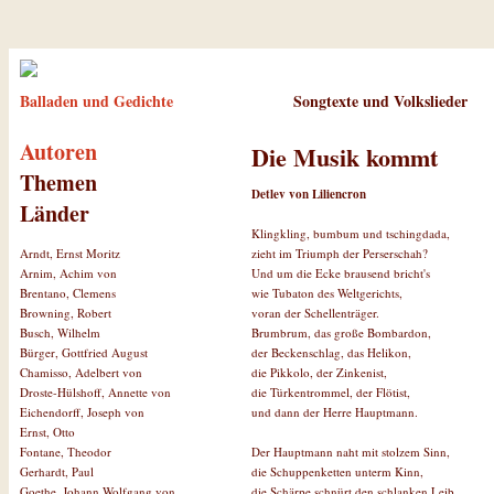
Balladen und Gedichte
Songtexte und Volkslieder
Autoren
Die Musik kommt
Themen
Detlev von Liliencron
Länder
Klingkling, bumbum und tschingdada,
zieht im Triumph der Perserschah?
Arndt, Ernst Moritz
Und um die Ecke brausend bricht's
Arnim, Achim von
wie Tubaton des Weltgerichts,
Brentano, Clemens
voran der Schellenträger.
Browning, Robert
Brumbrum, das große Bombardon,
Busch, Wilhelm
der Beckenschlag, das Helikon,
Bürger, Gottfried August
die Pikkolo, der Zinkenist,
Chamisso, Adelbert von
die Türkentrommel, der Flötist,
Droste-Hülshoff, Annette von
und dann der Herre Hauptmann.
Eichendorff, Joseph von
Ernst, Otto
Der Hauptmann naht mit stolzem Sinn,
Fontane, Theodor
die Schuppenketten unterm Kinn,
Gerhardt, Paul
die Schärpe schnürt den schlanken Leib,
Goethe, Johann Wolfgang von