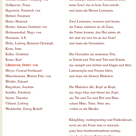
beim Zeus! das ist kein Zeitvertreib,
Grillparzer, Franz
und dann die Herren Leutnants.
Hagedorn, Friedrich von
Hebbel, Friedrich
Zwei Leutnants, rosenrot und braun,
Heine, Heinrich
die Fahne schützen sie als Zaun,
Herder, Johann Gottfried von
die Fahne kommt, den Hut nimm ab,
Hofmannsthal, Hugo von
der sind wir treu bis an das Grab!
Housman, A.E.
und dann die Grenadiere.
Hölty, Ludwig Heinrich Christoph
Keats, John
Der Grenadier im strammen Tritt,
Keller, Gottfried
in Schritt und Tritt und Tritt und Schritt,
Kraus, Karl
das stampft und dröhnt und klappt und flirrt,
Liliencron, Detlev von
Laternenglas und Fenster klirrt,
Meyer, Conrad Ferdinand
und dann die kleinen Mädchen.
Münchhausen, Börries Frhr. von
Mörike, Eduard
Die Mädchen alle, Kopf an Kopf,
Ringelnatz, Joachim
das Auge blau und blond der Zopf,
Schiller, Friedrich
aus Tür und Tor und Hof und Haus
Storm, Theodor
schaut Mine, Trine, Stine aus,
Uhland, Ludwig
vorbei ist die Musike.
Weckherlin, Georg Rodolf
Klingkling, tschingtsching und Paukenkrach,
noch aus der Ferne tönt es schwach,
ganz leise bumbumbumbum tsching;
zog da ein bunter Schmetterling,