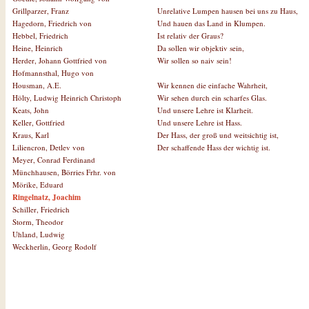
Unrelative Lumpen hausen bei uns zu Haus,
Grillparzer, Franz
Und hauen das Land in Klumpen.
Hagedorn, Friedrich von
Ist relativ der Graus?
Hebbel, Friedrich
Da sollen wir objektiv sein,
Heine, Heinrich
Wir sollen so naiv sein!
Herder, Johann Gottfried von
Hofmannsthal, Hugo von
Wir kennen die einfache Wahrheit,
Housman, A.E.
Wir sehen durch ein scharfes Glas.
Hölty, Ludwig Heinrich Christoph
Und unsere Lehre ist Klarheit.
Keats, John
Und unsere Lehre ist Hass.
Keller, Gottfried
Der Hass, der groß und weitsichtig ist,
Kraus, Karl
Der schaffende Hass der wichtig ist.
Liliencron, Detlev von
Meyer, Conrad Ferdinand
Münchhausen, Börries Frhr. von
Mörike, Eduard
Ringelnatz, Joachim
Schiller, Friedrich
Storm, Theodor
Uhland, Ludwig
Weckherlin, Georg Rodolf