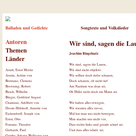
Balladen und Gedichte
Songtexte und Volkslieder
Autoren
Wir sind, sagen die La
Themen
Joachim Ringelnatz
Länder
Wir sind, sagen die Lauen,
Wir sind nicht objektiv.
Arndt, Ernst Moritz
Wir sollten doch tiefer schauen,
Arnim, Achim von
Doch schauen, ob nicht tief
Brentano, Clemens
Am Nazitum was dran sei,
Browning, Robert
Ob Hitler nicht doch ein Mann sei.
Busch, Wilhelm
Bürger, Gottfried August
Wir haben alles erwogen,
Chamisso, Adelbert von
Wir wussten alles zuvor,
Droste-Hülshoff, Annette von
Mal hat man uns nicht betrogen,
Eichendorff, Joseph von
Man machte uns nicht vor,
Ernst, Otto
Dass rechts links und gerade schief sei
Fontane, Theodor
Und dass alles relativ sei.
Gerhardt, Paul
Goethe, Johann Wolfgang von