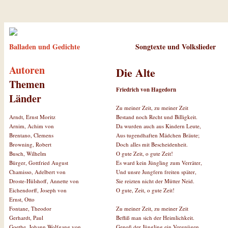
Balladen und Gedichte
Songtexte und Volkslieder
Autoren
Die Alte
Themen
Friedrich von Hagedorn
Länder
Zu meiner Zeit, zu meiner Zeit
Bestand noch Recht und Billigkeit.
Arndt, Ernst Moritz
Da wurden auch aus Kindern Leute,
Arnim, Achim von
Aus tugendhaften Mädchen Bräute;
Brentano, Clemens
Doch alles mit Bescheidenheit.
Browning, Robert
O gute Zeit, o gute Zeit!
Busch, Wilhelm
Es ward kein Jüngling zum Verräter,
Bürger, Gottfried August
Und unsre Jungfern freiten später,
Chamisso, Adelbert von
Sie reizten nicht der Mütter Neid.
Droste-Hülshoff, Annette von
O gute, Zeit, o gute Zeit!
Eichendorff, Joseph von
Ernst, Otto
Zu meiner Zeit, zu meiner Zeit
Fontane, Theodor
Befliß man sich der Heimlichkeit.
Gerhardt, Paul
Genoß der Jüngling ein Vergnügen,
Goethe, Johann Wolfgang von