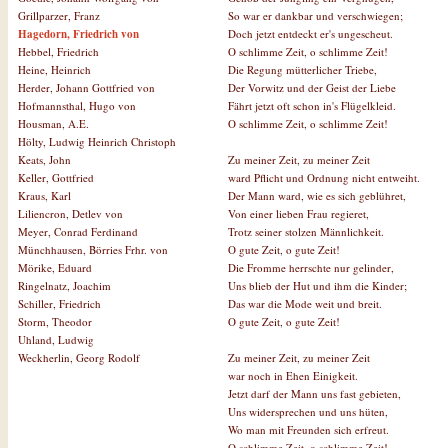
So war er dankbar und verschwiegen;
Grillparzer, Franz
Doch jetzt entdeckt er's ungescheut.
Hagedorn, Friedrich von
O schlimme Zeit, o schlimme Zeit!
Hebbel, Friedrich
Die Regung mütterlicher Triebe,
Heine, Heinrich
Der Vorwitz und der Geist der Liebe
Herder, Johann Gottfried von
Fährt jetzt oft schon in's Flügelkleid.
Hofmannsthal, Hugo von
O schlimme Zeit, o schlimme Zeit!
Housman, A.E.
Hölty, Ludwig Heinrich Christoph
Zu meiner Zeit, zu meiner Zeit
Keats, John
ward Pflicht und Ordnung nicht entweiht.
Keller, Gottfried
Der Mann ward, wie es sich geblühret,
Kraus, Karl
Von einer lieben Frau regieret,
Liliencron, Detlev von
Trotz seiner stolzen Männlichkeit.
Meyer, Conrad Ferdinand
O gute Zeit, o gute Zeit!
Münchhausen, Börries Frhr. von
Die Fromme herrschte nur gelinder,
Mörike, Eduard
Uns blieb der Hut und ihm die Kinder;
Ringelnatz, Joachim
Das war die Mode weit und breit.
Schiller, Friedrich
O gute Zeit, o gute Zeit!
Storm, Theodor
Uhland, Ludwig
Zu meiner Zeit, zu meiner Zeit
Weckherlin, Georg Rodolf
war noch in Ehen Einigkeit.
Jetzt darf der Mann uns fast gebieten,
Uns widersprechen und uns hüten,
Wo man mit Freunden sich erfreut.
O schlimme Zeit, o schlimme Zeit!