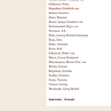
Grillparzer, Franz
Hagedorn, Friedrich von
Hebbel, Friedrich
Heine, Heinrich
Herder, Johann Gottfried von
Hofmannsthal, Hugo von
Housman, A.E.
Hölty, Ludwig Heinrich Christoph
Keats, John
Keller, Gottfried
Kraus, Karl
Liliencron, Detlev von
Meyer, Conrad Ferdinand
Münchhausen, Börries Frhr. von
Mörike, Eduard
Ringelnatz, Joachim
Schiller, Friedrich
Storm, Theodor
Uhland, Ludwig
Weckherlin, Georg Rodolf
Impressum
Kontakt