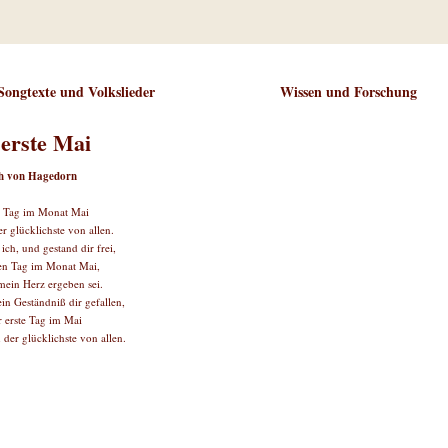
Songtexte und Volkslieder
Wissen und Forschung
erste Mai
ch von Hagedorn
e Tag im Monat Mai
er glücklichste von allen.
ich, und gestand dir frei,
en Tag im Monat Mai,
mein Herz ergeben sei.
n Geständniß dir gefallen,
r erste Tag im Mai
 der glücklichste von allen.