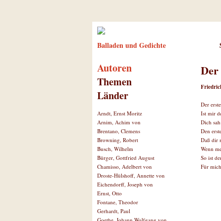
Balladen und Gedichte
Autoren
Der 
Themen
Friedri
Länder
Der erst
Ist mir d
Arndt, Ernst Moritz
Dich sah 
Arnim, Achim von
Den erst
Brentano, Clemens
Daß dir 
Browning, Robert
Wenn mei
Busch, Wilhelm
So ist de
Bürger, Gottfried August
Für mich
Chamisso, Adelbert von
Droste-Hülshoff, Annette von
Eichendorff, Joseph von
Ernst, Otto
Fontane, Theodor
Gerhardt, Paul
Goethe, Johann Wolfgang von