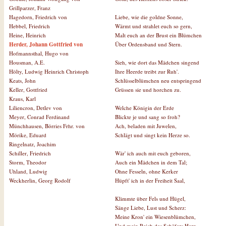
Grillparzer, Franz
Liebe, wie die goldne Sonne,
Hagedorn, Friedrich von
Wärmt und strahlet euch so gern,
Hebbel, Friedrich
Malt euch an der Brust ein Blümchen
Heine, Heinrich
Über Ordensband und Stern.
Herder, Johann Gottfried von
Hofmannsthal, Hugo von
Sieh, wie dort das Mädchen singend
Housman, A.E.
Ihre Heerde treibt zur Ruh'.
Hölty, Ludwig Heinrich Christoph
Schlüsselblümchen neu entspringend
Keats, John
Grüssen sie und horchen zu.
Keller, Gottfried
Kraus, Karl
Welche Königin der Erde
Liliencron, Detlev von
Blickte je und sang so froh?
Meyer, Conrad Ferdinand
Ach, beladen mit Juwelen,
Münchhausen, Börries Frhr. von
Schlägt und singt kein Herze so.
Mörike, Eduard
Ringelnatz, Joachim
Wär' ich auch mit euch geboren,
Schiller, Friedrich
Auch ein Mädchen in dem Tal;
Storm, Theodor
Ohne Fesseln, ohne Kerker
Uhland, Ludwig
Hüpft' ich in der Freiheit Saal,
Weckherlin, Georg Rodolf
Klimmte über Fels und Hügel,
Sänge Liebe, Lust und Scherz:
Meine Kron' ein Wiesenblümchen,
Und mein Reich des Schäfers Herz.