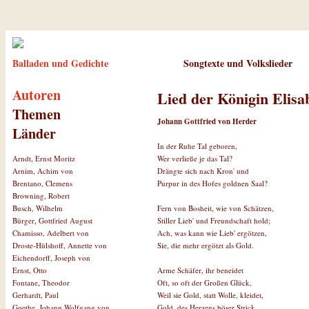
Balladen und Gedichte
Songtexte und Volkslieder
Autoren
Lied der Königin Elisa
Themen
Johann Gottfried von Herder
Länder
In der Ruhe Tal geboren,
Wer verließe je das Tal?
Arndt, Ernst Moritz
Drängte sich nach Kron' und
Arnim, Achim von
Purpur in des Hofes goldnen Saal?
Brentano, Clemens
Browning, Robert
Fern von Bosheit, wie von Schätzen,
Busch, Wilhelm
Stiller Lieb' und Freundschaft hold;
Bürger, Gottfried August
Ach, was kann wie Lieb' ergötzen,
Chamisso, Adelbert von
Sie, die mehr ergötzt als Gold.
Droste-Hülshoff, Annette von
Eichendorff, Joseph von
Arme Schäfer, ihr beneidet
Ernst, Otto
Oft, so oft der Großen Glück,
Fontane, Theodor
Weil sie Gold, statt Wolle, kleidet,
Gerhardt, Paul
Gold, des Herzens böser Strick.
Goethe, Johann Wolfgang von