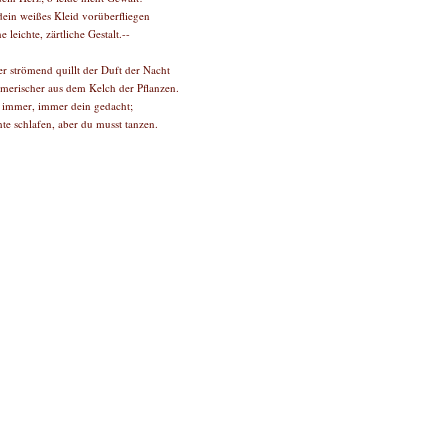
 dein weißes Kleid vorüberfliegen
 leichte, zärtliche Gestalt.--
r strömend quillt der Duft der Nacht
merischer aus dem Kelch der Pflanzen.
 immer, immer dein gedacht;
te schlafen, aber du musst tanzen.