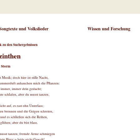
Songtexte und Volkslieder
Wissen und Forschung
k zu den Suchergebnissen
zinthen
 Storm
t Musik; doch hier ist stille Nacht,
ummerduft anhauchen mich die Pflanzen:
 immer, immer dein gedacht;
te schlafen, aber du musst tanzen.
icht auf, es rast ohn Unterlass;
en brennen und die Geigen schreien,
 und es schließen sich die Reihen,
glühen; aber du bist blass.
musst tanzen; fremde Arme schmiegen
dein Herz; o leide nicht Gewalt!