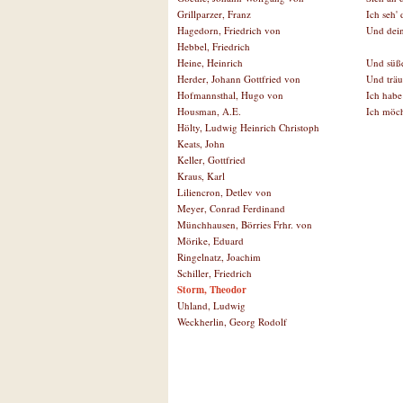
Ich seh'
Grillparzer, Franz
Und deine
Hagedorn, Friedrich von
Hebbel, Friedrich
Und süße
Heine, Heinrich
Und träu
Herder, Johann Gottfried von
Ich habe
Hofmannsthal, Hugo von
Ich möch
Housman, A.E.
Hölty, Ludwig Heinrich Christoph
Keats, John
Keller, Gottfried
Kraus, Karl
Liliencron, Detlev von
Meyer, Conrad Ferdinand
Münchhausen, Börries Frhr. von
Mörike, Eduard
Ringelnatz, Joachim
Schiller, Friedrich
Storm, Theodor
Uhland, Ludwig
Weckherlin, Georg Rodolf