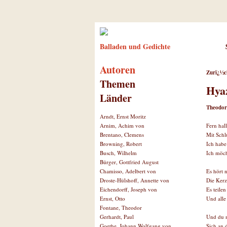
Balladen und Gedichte
Autoren
Zurï¿½c
Themen
Hya
Länder
Theodor
Arndt, Ernst Moritz
Fern hall
Arnim, Achim von
Mit Schl
Brentano, Clemens
Ich habe
Browning, Robert
Ich möch
Busch, Wilhelm
Bürger, Gottfried August
Es hört n
Chamisso, Adelbert von
Die Kerz
Droste-Hülshoff, Annette von
Es teilen
Eichendorff, Joseph von
Und alle 
Ernst, Otto
Fontane, Theodor
Und du 
Gerhardt, Paul
Sich an 
Goethe, Johann Wolfgang von