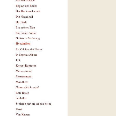
Aus der Marsch
Beginn des Endes
Das Harfenmädchen
Die Nachtigall
Die Stadt
Ein grünes Blatt
Für meine Söhne
Gräber in Schleswig
Hyazinthen
Im Zeichen des Todes
In Sophies Album
Juli
Knecht Ruprecht
Meeresstrand
Meeresstrand
Mondlicht
Nimm dich in acht!
Rote Rosen
Schlaflos
Schließe mir die Augen beide
Trost
Von Katzen