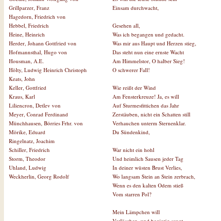
Einsam durchwacht,
Grillparzer, Franz
Hagedorn, Friedrich von
Gesehen all,
Hebbel, Friedrich
Was ich begangen und gedacht.
Heine, Heinrich
Was mir aus Haupt und Herzen stieg,
Herder, Johann Gottfried von
Das steht nun eine ernste Wacht
Hofmannsthal, Hugo von
Am Himmelstor, O halber Sieg!
Housman, A.E.
O schwerer Fall!
Hölty, Ludwig Heinrich Christoph
Keats, John
Wie reißt der Wind
Keller, Gottfried
Am Fensterkreuze! Ja, es will
Kraus, Karl
Auf Sturmesfittichen das Jahr
Liliencron, Detlev von
Zerstäuben, nicht ein Schatten still
Meyer, Conrad Ferdinand
Verhauchen unterm Sternenklar.
Münchhausen, Börries Frhr. von
Du Sündenkind,
Mörike, Eduard
Ringelnatz, Joachim
War nicht ein hohl
Schiller, Friedrich
Und heimlich Sausen jeder Tag
Storm, Theodor
In deiner wüsten Brust Verlies,
Uhland, Ludwig
Wo langsam Stein an Stein zerbrach,
Weckherlin, Georg Rodolf
Wenn es den kalten Odem stieß
Vom starren Pol?
Mein Lämpchen will
Verlöschen, und begierig saugt