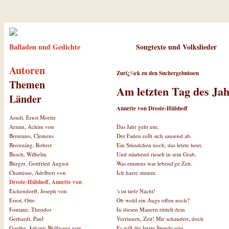
Balladen und Gedichte
Songtexte und Volkslieder
Autoren
Zurï¿½ck zu den Suchergebnissen
Themen
Am letzten Tag des Jah
Länder
Annette von Droste-Hülshoff
Arndt, Ernst Moritz
Das Jahr geht um,
Arnim, Achim von
Der Faden rollt sich sausend ab.
Brentano, Clemens
Ein Stündchen noch, das letzte heut,
Browning, Robert
Und stäubend rieselt in sein Grab,
Busch, Wilhelm
Was einstens war lebend'ge Zeit.
Bürger, Gottfried August
Ich harre stumm.
Chamisso, Adelbert von
Droste-Hülshoff, Annette von
's ist tiefe Nacht!
Eichendorff, Joseph von
Ob wohl ein Auge offen noch?
Ernst, Otto
In diesen Mauern rüttelt dein
Fontane, Theodor
Verrinnen, Zeit! Mir schaudert, doch
Gerhardt, Paul
Es will die letzte Stunde sein
Goethe, Johann Wolfgang von