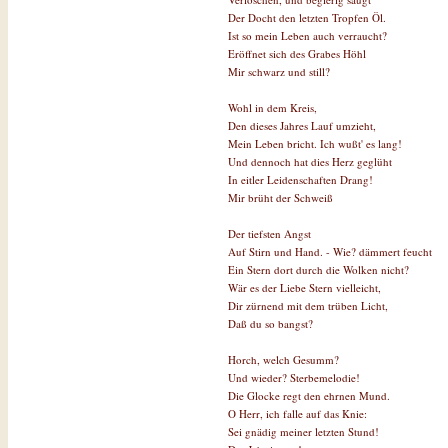
Der Docht den letzten Tropfen Öl.
Ist so mein Leben auch verraucht?
Eröffnet sich des Grabes Höhl
Mir schwarz und still?
Wohl in dem Kreis,
Den dieses Jahres Lauf umzieht,
Mein Leben bricht. Ich wußt' es lang!
Und dennoch hat dies Herz geglüht
In eitler Leidenschaften Drang!
Mir brüht der Schweiß
Der tiefsten Angst
Auf Stirn und Hand. - Wie? dämmert feucht
Ein Stern dort durch die Wolken nicht?
Wär es der Liebe Stern vielleicht,
Dir zürnend mit dem trüben Licht,
Daß du so bangst?
Horch, welch Gesumm?
Und wieder? Sterbemelodie!
Die Glocke regt den ehrnen Mund.
O Herr, ich falle auf das Knie:
Sei gnädig meiner letzten Stund!