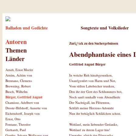
Balladen und Gedichte
Songtexte und Volkslieder
Autoren
Zurï¿½ck zu den Suchergebnissen
Themen
Abendphantasie eines 
Länder
Gottfried August Bürger
Arndt, Ernst Moritz
In weiche Ruh hinabgesunken,
Arnim, Achim von
Unaufgestört von Harm und Not,
Brentano, Clemens
Vom süßen Labebecher trunken,
Browning, Robert
Den ihr der Gott des Schlummers bot,
Busch, Wilhelm
Noch sanft umhallt vom Abendliede
Bürger, Gottfried August
Der Nachtigall, im Flötenton,
Chamisso, Adelbert von
Schläft meine Herzens-Adonide
Droste-Hülshoff, Annette von
Nun ihr behäglich Schläfchen schon.
Eichendorff, Joseph von
Ernst, Otto
Wohlauf, mein liebender Gedanke,
Fontane, Theodor
Wohlauf zu ihrem Lager hin!
Gerhardt, Paul
Umwebe, gleich der Efeuranke,
Goethe, Johann Wolfgang von