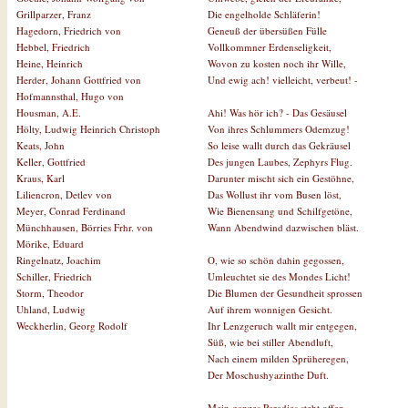
Die engelholde Schläferin!
Grillparzer, Franz
Geneuß der übersüßen Fülle
Hagedorn, Friedrich von
Vollkommner Erdenseligkeit,
Hebbel, Friedrich
Wovon zu kosten noch ihr Wille,
Heine, Heinrich
Und ewig ach! vielleicht, verbeut! -
Herder, Johann Gottfried von
Hofmannsthal, Hugo von
Ahi! Was hör ich? - Das Gesäusel
Housman, A.E.
Von ihres Schlummers Odemzug!
Hölty, Ludwig Heinrich Christoph
So leise wallt durch das Gekräusel
Keats, John
Des jungen Laubes, Zephyrs Flug.
Keller, Gottfried
Darunter mischt sich ein Gestöhne,
Kraus, Karl
Das Wollust ihr vom Busen löst,
Liliencron, Detlev von
Wie Bienensang und Schilfgetöne,
Meyer, Conrad Ferdinand
Wann Abendwind dazwischen bläst.
Münchhausen, Börries Frhr. von
Mörike, Eduard
O, wie so schön dahin gegossen,
Ringelnatz, Joachim
Umleuchtet sie des Mondes Licht!
Schiller, Friedrich
Die Blumen der Gesundheit sprossen
Storm, Theodor
Auf ihrem wonnigen Gesicht.
Uhland, Ludwig
Ihr Lenzgeruch wallt mir entgegen,
Weckherlin, Georg Rodolf
Süß, wie bei stiller Abendluft,
Nach einem milden Sprüheregen,
Der Moschushyazinthe Duft.
Mein ganzes Paradies steht offen.