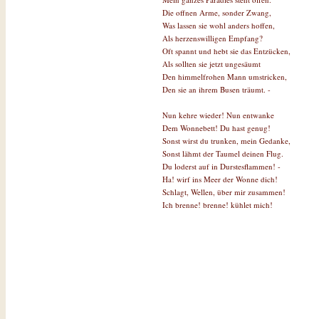
Die offnen Arme, sonder Zwang,
Was lassen sie wohl anders hoffen,
Als herzenswilligen Empfang?
Oft spannt und hebt sie das Entzücken,
Als sollten sie jetzt ungesäumt
Den himmelfrohen Mann umstricken,
Den sie an ihrem Busen träumt. -
Nun kehre wieder! Nun entwanke
Dem Wonnebett! Du hast genug!
Sonst wirst du trunken, mein Gedanke,
Sonst lähmt der Taumel deinen Flug.
Du loderst auf in Durstesflammen! -
Ha! wirf ins Meer der Wonne dich!
Schlagt, Wellen, über mir zusammen!
Ich brenne! brenne! kühlet mich!