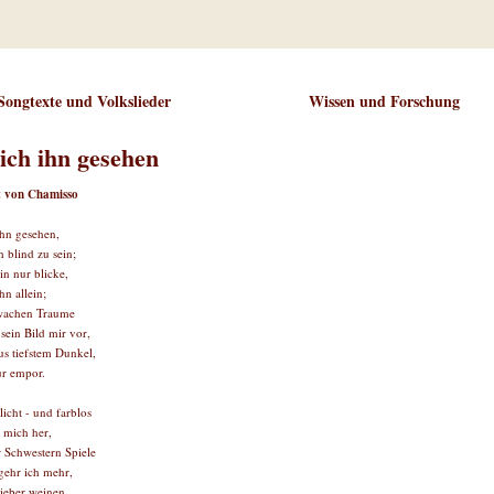
Songtexte und Volkslieder
Wissen und Forschung
 ich ihn gesehen
t von Chamisso
ihn gesehen,
h blind zu sein;
in nur blicke,
hn allein;
wachen Traume
sein Bild mir vor,
us tiefstem Dunkel,
ur empor.
 licht - und farblos
 mich her,
 Schwestern Spiele
gehr ich mehr,
ieber weinen,