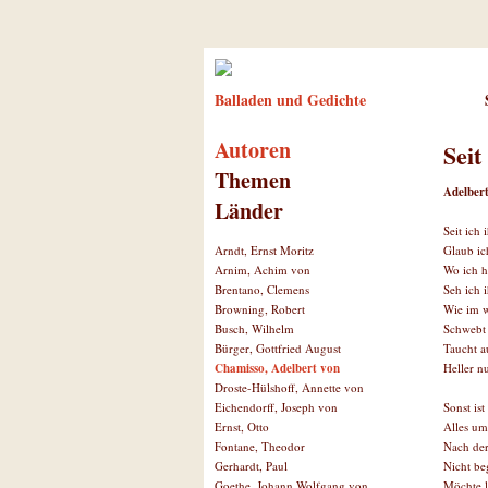
Balladen und Gedichte
Autoren
Seit
Themen
Adelber
Länder
Seit ich 
Glaub ic
Arndt, Ernst Moritz
Wo ich h
Arnim, Achim von
Seh ich i
Brentano, Clemens
Wie im 
Browning, Robert
Schwebt 
Busch, Wilhelm
Taucht a
Bürger, Gottfried August
Heller n
Chamisso, Adelbert von
Droste-Hülshoff, Annette von
Sonst ist
Eichendorff, Joseph von
Alles um
Ernst, Otto
Nach der
Fontane, Theodor
Nicht be
Gerhardt, Paul
Möchte l
Goethe, Johann Wolfgang von