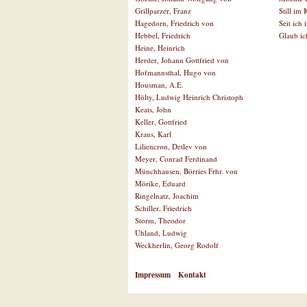
Still im
Grillparzer, Franz
Seit ich 
Hagedorn, Friedrich von
Glaub ic
Hebbel, Friedrich
Heine, Heinrich
Herder, Johann Gottfried von
Hofmannsthal, Hugo von
Housman, A.E.
Hölty, Ludwig Heinrich Christoph
Keats, John
Keller, Gottfried
Kraus, Karl
Liliencron, Detlev von
Meyer, Conrad Ferdinand
Münchhausen, Börries Frhr. von
Mörike, Eduard
Ringelnatz, Joachim
Schiller, Friedrich
Storm, Theodor
Uhland, Ludwig
Weckherlin, Georg Rodolf
Impressum
Kontakt