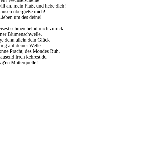
rem Wechselscheine.
ill an, mein Fluß, und hebe dich!
rausen übergieße mich!
Lieben um des deine!
isest schmeichelnd mich zurück
iner Blumenschwelle.
ge denn allein dein Glück
eg auf deiner Welle
onne Pracht, des Mondes Ruh.
ausend Irren kehrest du
g'en Mutterquelle!