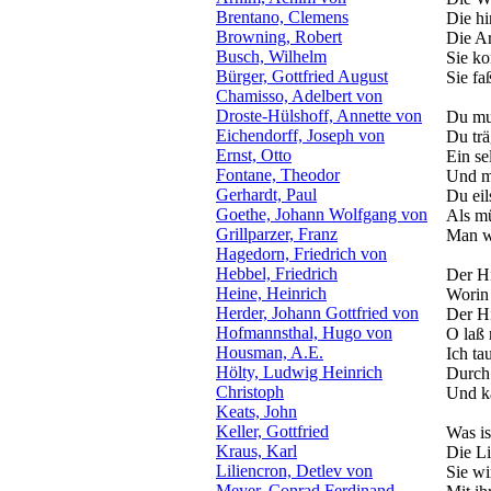
Brentano, Clemens
Die hi
Browning, Robert
Die Ar
Busch, Wilhelm
Sie ko
Bürger, Gottfried August
Sie fa
Chamisso, Adelbert von
Droste-Hülshoff, Annette von
Du mu
Eichendorff, Joseph von
Du trä
Ernst, Otto
Ein se
Fontane, Theodor
Und mü
Gerhardt, Paul
Du eil
Goethe, Johann Wolfgang von
Als m
Grillparzer, Franz
Man w
Hagedorn, Friedrich von
Hebbel, Friedrich
Der Hi
Heine, Heinrich
Worin 
Herder, Johann Gottfried von
Der Hi
Hofmannsthal, Hugo von
O laß 
Housman, A.E.
Ich ta
Hölty, Ludwig Heinrich
Durch 
Christoph
Und ka
Keats, John
Keller, Gottfried
Was ist
Kraus, Karl
Die Li
Liliencron, Detlev von
Sie wir
Meyer, Conrad Ferdinand