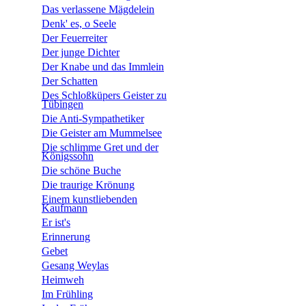
Das verlassene Mägdelein
Denk' es, o Seele
Der Feuerreiter
Der junge Dichter
Der Knabe und das Immlein
Der Schatten
Des Schloßküpers Geister zu
Tübingen
Die Anti-Sympathetiker
Die Geister am Mummelsee
Die schlimme Gret und der
Königssohn
Die schöne Buche
Die traurige Krönung
Einem kunstliebenden
Kaufmann
Er ist's
Erinnerung
Gebet
Gesang Weylas
Heimweh
Im Frühling