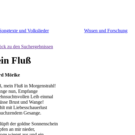
Songtexte und Volkslieder
Wissen und Forschung
½ck zu den Suchergebnissen
in Fluß
rd Mörike
, mein Fluß in Morgenstrahl!
nge nun, Empfange
hnsuchtsvollen Leib einmal
üsse Brust und Wange!
ühlt mit Liebesschauerlust
auchzendem Gesange.
lüpft der goldne Sonnenschein
pfen an mir nieder,
oge wieget aus und ein