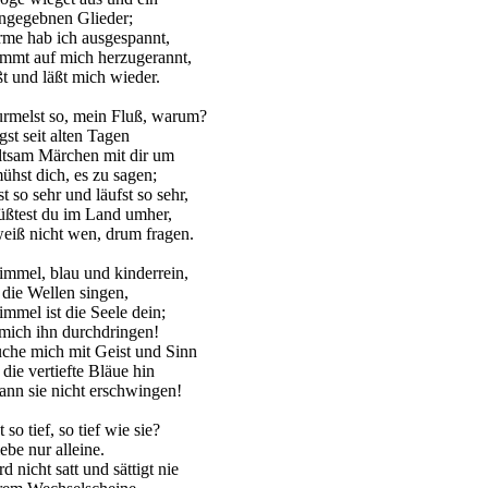
ngegebnen Glieder;
me hab ich ausgespannt,
mmt auf mich herzugerannt,
ßt und läßt mich wieder.
rmelst so, mein Fluß, warum?
gst seit alten Tagen
ltsam Märchen mit dir um
hst dich, es zu sagen;
st so sehr und läufst so sehr,
üßtest du im Land umher,
eiß nicht wen, drum fragen.
mmel, blau und kinderrein,
die Wellen singen,
mmel ist die Seele dein;
mich ihn durchdringen!
uche mich mit Geist und Sinn
die vertiefte Bläue hin
nn sie nicht erschwingen!
 so tief, so tief wie sie?
ebe nur alleine.
d nicht satt und sättigt nie