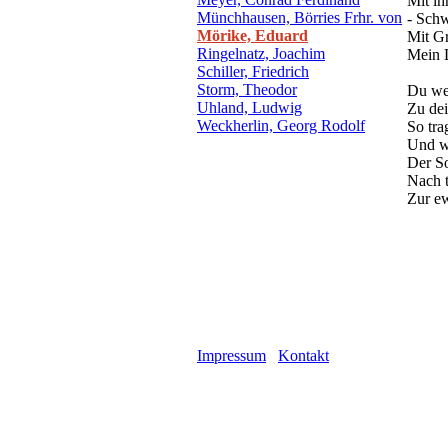
Mit ih
Münchhausen, Börries Frhr. von
- Schw
Mörike, Eduard
Mit G
Ringelnatz, Joachim
Mein 
Schiller, Friedrich
Storm, Theodor
Du we
Uhland, Ludwig
Zu de
Weckherlin, Georg Rodolf
So tra
Und wi
Der S
Nach t
Zur ew
Impressum
Kontakt