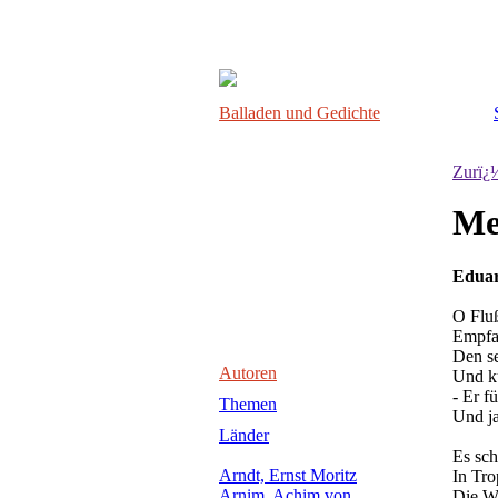
Balladen und Gedichte
Zurï¿
Me
Edua
O Fluß
Empfa
Den se
Autoren
Und k
- Er f
Themen
Und j
Länder
Es sch
Arndt, Ernst Moritz
In Tro
Arnim, Achim von
Die W