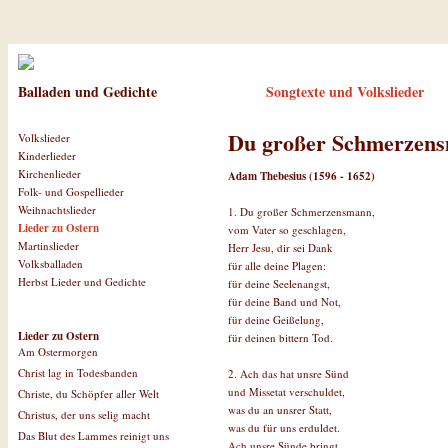
Balladen und Gedichte
Songtexte und Volkslieder
Du großer Schmerzen
Volkslieder
Kinderlieder
Kirchenlieder
Adam Thebesius (1596 - 1652)
Folk- und Gospellieder
Weihnachtslieder
1. Du großer Schmerzensmann,
Lieder zu Ostern
vom Vater so geschlagen,
Martinslieder
Herr Jesu, dir sei Dank
Volksballaden
für alle deine Plagen:
Herbst Lieder und Gedichte
für deine Seelenangst,
für deine Band und Not,
für deine Geißelung,
Lieder zu Ostern
für deinen bittern Tod.
Am Ostermorgen
Christ lag in Todesbanden
2. Ach das hat unsre Sünd
und Missetat verschuldet,
Christe, du Schöpfer aller Welt
was du an unsrer Statt,
Christus, der uns selig macht
was du für uns erduldet.
Das Blut des Lammes reinigt uns
Ach unsre Sünde bringt