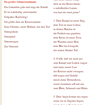
Du großer Schmerzensmann
dich an das Kreuz hinan;
Ein Lämmlein geht und trägt die Schuld
o unbeflecktes Lamm,
Er ist wahrhaftig auferstanden
was hast du sonst getan?
Golgatha (Karfreitag)
3. Dein Kampf ist unser Sieg,
Ich grüße dich am Kreuzesstamm
dein Tod ist unser Leben;
Jesus Christus, unser Heiland, der den Tod
in deinen Banden ist
Ostergedicht
die Freiheit uns gegeben;
Osterjubel
dein Kreuz ist unser Trost,
Ostermorgen
die Wunden unser Heil,
dein Blut das Lösegeld,
Zur Osterzeit
der armen Sünder Teil.
4. O hilf, daß wir auch uns
zum Kampf und Leiden wagen
und unter unsrer Last
des Kreuzes nicht verzagen;
hilf tragen mit Geduld
durch deine Dornenkron,
wenn's kommen soll mit uns
zum Blute, Schmach und Hohn.
5. Dein Angst komm uns zugut,
wenn wir in Ängsten liegen;
durch deinen Todeskampf