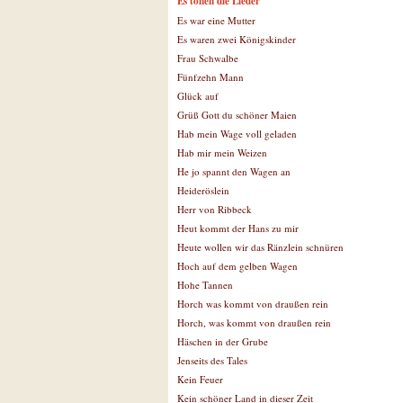
Es tönen die Lieder
Es war eine Mutter
Es waren zwei Königskinder
Frau Schwalbe
Fünfzehn Mann
Glück auf
Grüß Gott du schöner Maien
Hab mein Wage voll geladen
Hab mir mein Weizen
He jo spannt den Wagen an
Heideröslein
Herr von Ribbeck
Heut kommt der Hans zu mir
Heute wollen wir das Ränzlein schnüren
Hoch auf dem gelben Wagen
Hohe Tannen
Horch was kommt von draußen rein
Horch, was kommt von draußen rein
Häschen in der Grube
Jenseits des Tales
Kein Feuer
Kein schöner Land in dieser Zeit