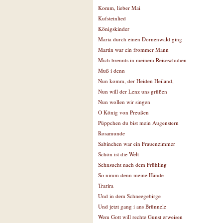
Komm, lieber Mai
Kufsteinlied
Königskinder
Maria durch einen Dornenwald ging
Martin war ein frommer Mann
Mich brennts in meinem Reiseschuhen
Muß i denn
Nun komm, der Heiden Heiland,
Nun will der Lenz uns grüßen
Nun wollen wir singen
O König von Preußen
Püppchen du bist mein Augenstern
Rosamunde
Sabinchen war ein Frauenzimmer
Schön ist die Welt
Sehnsucht nach dem Frühling
So nimm denn meine Hände
Trarira
Und in dem Schneegebirge
Und jetzt gang i ans Brünnele
Wem Gott will rechte Gunst erweisen