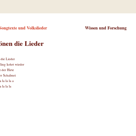
Songtexte und Volkslieder
Wissen und Forschung
önen die Lieder
 die Lieder
ling kehrt wieder
t der Hirte
er Schalmei
a la la la a
a la la la