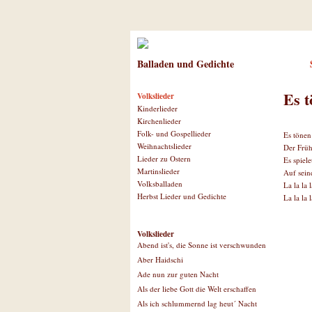
Balladen und Gedichte
Es t
Volkslieder
Kinderlieder
Kirchenlieder
Folk- und Gospellieder
Es tönen
Weihnachtslieder
Der Früh
Lieder zu Ostern
Es spiele
Martinslieder
Auf sein
Volksballaden
La la la l
Herbst Lieder und Gedichte
La la la l
Volkslieder
Abend ist's, die Sonne ist verschwunden
Aber Haidschi
Ade nun zur guten Nacht
Als der liebe Gott die Welt erschaffen
Als ich schlummernd lag heut´ Nacht