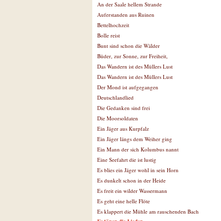
An der Saale hellem Strande
Auferstanden aus Ruinen
Bettelhochzeit
Bolle reist
Bunt sind schon die Wälder
Büder, zur Sonne, zur Freiheit,
Das Wandern ist des Müllers Lust
Das Wandern ist des Müllers Lust
Der Mond ist aufgegangen
Deutschlandlied
Die Gedanken sind frei
Die Moorsoldaten
Ein Jäger aus Kurpfalz
Ein Jäger längs dem Weiher ging
Ein Mann der sich Kolumbus nannt
Eine Seefahrt die ist lustig
Es blies ein Jäger wohl in sein Horn
Es dunkelt schon in der Heide
Es freit ein wilder Wassermann
Es geht eine helle Flöte
Es klappert die Mühle am rauschenden Bach