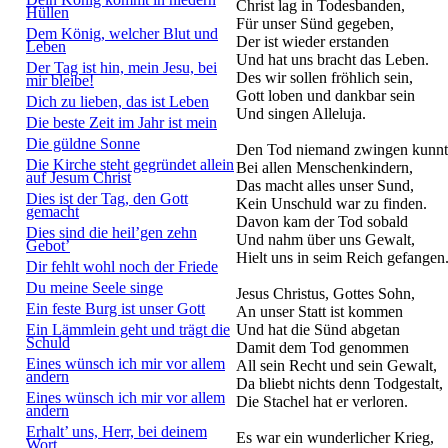
Christ lag in Todesbanden,
Hüllen
Für unser Sünd gegeben,
Dem König, welcher Blut und
Der ist wieder erstanden
Leben
Und hat uns bracht das Leben.
Der Tag ist hin, mein Jesu, bei
Des wir sollen fröhlich sein,
mir bleibe!
Gott loben und dankbar sein
Dich zu lieben, das ist Leben
Und singen Alleluja.
Die beste Zeit im Jahr ist mein
Die güldne Sonne
Den Tod niemand zwingen kunnt
Die Kirche steht gegründet allein
Bei allen Menschenkindern,
auf Jesum Christ
Das macht alles unser Sund,
Dies ist der Tag, den Gott
Kein Unschuld war zu finden.
gemacht
Davon kam der Tod sobald
Dies sind die heil’gen zehn
Und nahm über uns Gewalt,
Gebot’
Hielt uns in seim Reich gefangen
Dir fehlt wohl noch der Friede
Du meine Seele singe
Jesus Christus, Gottes Sohn,
Ein feste Burg ist unser Gott
An unser Statt ist kommen
Ein Lämmlein geht und trägt die
Und hat die Sünd abgetan
Schuld
Damit dem Tod genommen
Eines wünsch ich mir vor allem
All sein Recht und sein Gewalt,
andern
Da bliebt nichts denn Todgestalt,
Eines wünsch ich mir vor allem
Die Stachel hat er verloren.
andern
Erhalt’ uns, Herr, bei deinem
Es war ein wunderlicher Krieg,
Wort