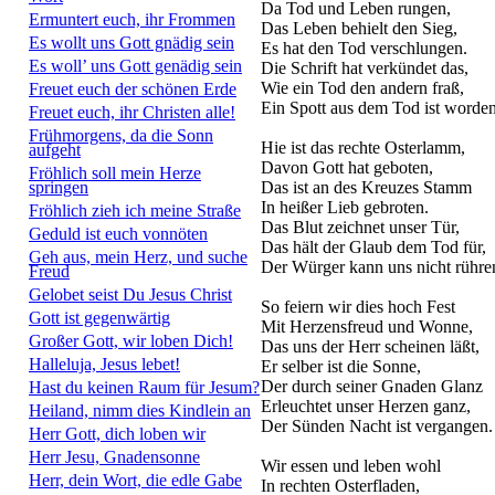
Da Tod und Leben rungen,
Ermuntert euch, ihr Frommen
Das Leben behielt den Sieg,
Es wollt uns Gott gnädig sein
Es hat den Tod verschlungen.
Es woll’ uns Gott genädig sein
Die Schrift hat verkündet das,
Wie ein Tod den andern fraß,
Freuet euch der schönen Erde
Ein Spott aus dem Tod ist worden
Freuet euch, ihr Christen alle!
Frühmorgens, da die Sonn
Hie ist das rechte Osterlamm,
aufgeht
Davon Gott hat geboten,
Fröhlich soll mein Herze
springen
Das ist an des Kreuzes Stamm
In heißer Lieb gebroten.
Fröhlich zieh ich meine Straße
Das Blut zeichnet unser Tür,
Geduld ist euch vonnöten
Das hält der Glaub dem Tod für,
Geh aus, mein Herz, und suche
Der Würger kann uns nicht rühre
Freud
Gelobet seist Du Jesus Christ
So feiern wir dies hoch Fest
Gott ist gegenwärtig
Mit Herzensfreud und Wonne,
Großer Gott, wir loben Dich!
Das uns der Herr scheinen läßt,
Halleluja, Jesus lebet!
Er selber ist die Sonne,
Der durch seiner Gnaden Glanz
Hast du keinen Raum für Jesum?
Erleuchtet unser Herzen ganz,
Heiland, nimm dies Kindlein an
Der Sünden Nacht ist vergangen.
Herr Gott, dich loben wir
Herr Jesu, Gnadensonne
Wir essen und leben wohl
Herr, dein Wort, die edle Gabe
In rechten Osterfladen,