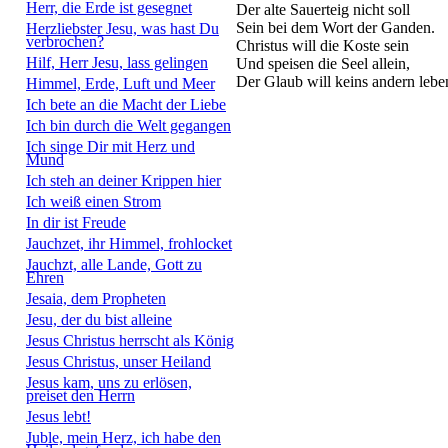
Herr, die Erde ist gesegnet
Der alte Sauerteig nicht soll
Sein bei dem Wort der Ganden.
Herzliebster Jesu, was hast Du
verbrochen?
Christus will die Koste sein
Hilf, Herr Jesu, lass gelingen
Und speisen die Seel allein,
Der Glaub will keins andern lebe
Himmel, Erde, Luft und Meer
Ich bete an die Macht der Liebe
Ich bin durch die Welt gegangen
Ich singe Dir mit Herz und
Mund
Ich steh an deiner Krippen hier
Ich weiß einen Strom
In dir ist Freude
Jauchzet, ihr Himmel, frohlocket
Jauchzt, alle Lande, Gott zu
Ehren
Jesaia, dem Propheten
Jesu, der du bist alleine
Jesus Christus herrscht als König
Jesus Christus, unser Heiland
Jesus kam, uns zu erlösen,
preiset den Herrn
Jesus lebt!
Juble, mein Herz, ich habe den