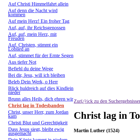
Auf Christi Himmelfahrt allein
Auf denn die Nacht wird
kommen
Auf mein Herz! Ein froher Tag
Auf, auf, ihr Reichsgenossen
Auf, auf, mein Herz, mit
Freuden
Auf, Christen, stimmt ein
Loblied an
Auf, stimmet für der Ernte Segen
Aus tiefer Not
Befiehl du deine Wege
Bei dir, Jesu, will ich bleiben
Beleb Dein Werk, o Herr
Blick huldreich auf dies Kindlein
nieder
Brunn alles Heils, dich ehren wir
Zurï¿½ck zu den Suchergebnisse
Christ lag in Todesbanden
Christ, unser Herr, zum Jordan
Christ lag in 
kam
Christi Blut und Gerechtigkeit
Dass Jesus siegt, bleibt ewig
Martin Luther (1524)
ausgemacht
Dein König kommt in niedern